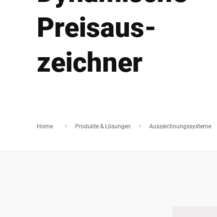
Afrika
Preisaus­
Globale Website
zeichner
Home
Produkte & Lösungen
Auszeichnungssysteme