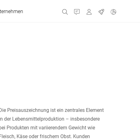
ternehmen
Kontakt
Portale
Jobs
MyBizerba Kundenport
Gebrauchtgeräte-Sho
Tschechien
Griechenland
Niederlande
Die Preisauszeichnung ist ein zentrales Element
Russland
in der Lebensmittelproduktion – insbesondere
bei Produkten mit variierendem Gewicht wie
Spanien
Fleisch, Käse oder frischem Obst. Kunden