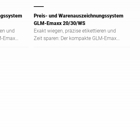
ngssystem
Preis- und Warenauszeichnungssystem
GLM-Emaxx 20/30/WS
ren und
Exakt wiegen, präzise etikettieren und
LM-Emaxx
Zeit sparen: Der kompakte GLM-Emaxx
ur
ist ein bewährtes, vollautomatisches
Einstiegs-Auszeichnungsgerät.