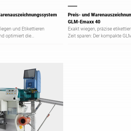
Warenauszeichnungssystem
Preis- und Warenauszeichnu
GLM-Emaxx 40
egen und Etikettieren
Exakt wiegen, präzise etikettie
nd optimiert die
Zeit sparen: Der kompakte G
ng vorverpackter
ist das ideale Einsteigergerät z
in der Industrie.
Vollautomatisierung.