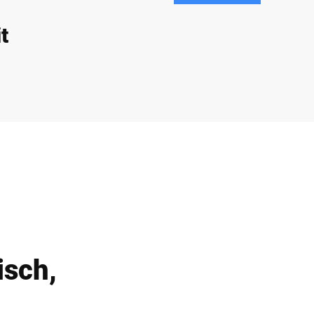
t
isch,