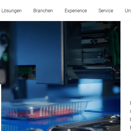
& Lösungen
Branchen
Experience
Service
Un
Österreich
Belgien
Frankreich
Deutschland
Ungarn
Italien
Polen
Portugal
Serbien
Slowakei