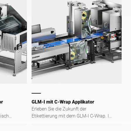
or
GLM-I mit C-Wrap Applikator
Erleben Sie die Zukunft der
tisch
Etikettierung mit dem GLM-I C-Wrap. In
, Full-
diesem hochmodernen System haben
g. Die
wir all unsere langjährigen Erfahrungen