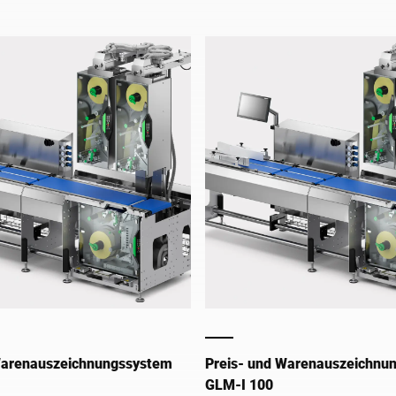
integrierte Wägetechnik ermögl
Verarbeitung von Produkten mi
Festgewicht als auch von
gewichtsvariablen Artikeln.
Warenauszeichnungssystem
Preis- und Warenauszeichnu
GLM-I 100