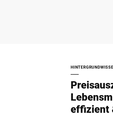
HINTERGRUNDWISS
Preisaus
Lebensmi
effizien