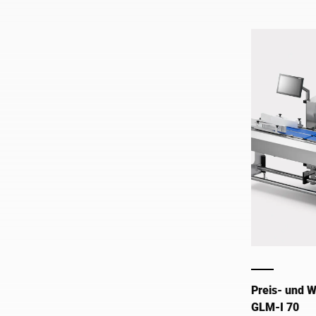
Preis- und 
GLM-I 70