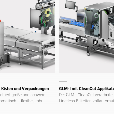
r Kisten und Verpackungen
GLM-I mit CleanCut Applikat
kettiert große und schwere
Der GLM-I CleanCut verarbeitet
matisch – flexibel, robust
Linerless-Etiketten vollautoma
g im Edelstahl-Design.
und präzise – ideal für C-Wrap- 
Wrap- und Overlap-Etikettierun