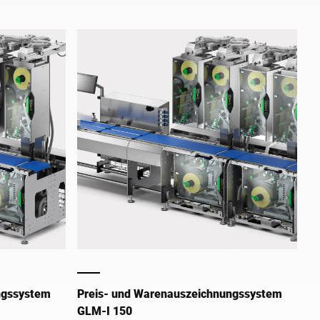
icht die
in der Etikettenapplikation über drei
t
Seiten (C-Wrap) gebündelt. Das
Ergebnis ist ein High-Speed-System,
das den industriellen Anforderungen im
Food-Bereich optimal gerecht wird.
ngssystem
Preis- und Warenauszeichnungssystem
GLM-I 150