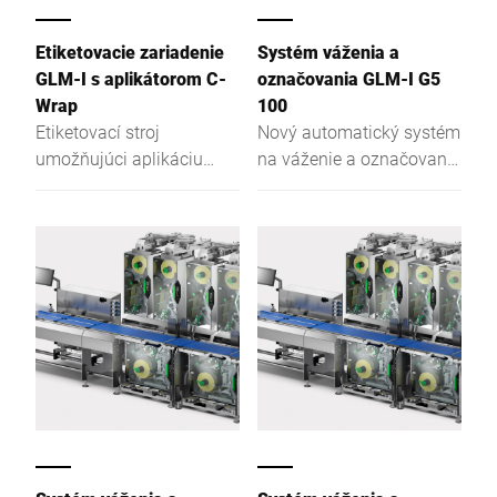
Etiketovacie zariadenie
Systém váženia a
GLM-I s aplikátorom C-
označovania GLM-I G5
Wrap
100
Etiketovací stroj
Nový automatický systém
umožňujúci aplikáciu
na váženie a označovanie
etikiet na tri strany vášho
baleného tovaru v
produktu.
potravinárskom
priemysle.