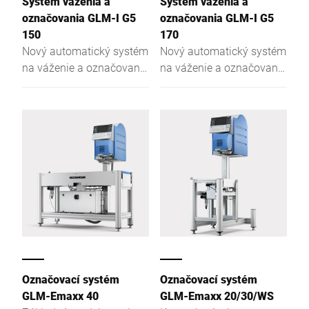
Systém váženia a
Systém váženia a
označovania GLM-I G5
označovania GLM-I G5
150
170
Nový automatický systém
Nový automatický systém
na váženie a označovanie
na váženie a označovanie
baleného tovaru v
baleného tovaru v
potravinárskom
potravinárskom
priemysle.
priemysle.
Označovací systém
Označovací systém
GLM-Emaxx 40
GLM-Emaxx 20/30/WS