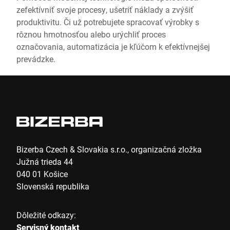
zefektívniť svoje procesy, ušetriť náklady a zvýšiť
produktivitu. Či už potrebujete spracovať výrobky s
rôznou hmotnosťou alebo urýchliť proces
označovania, automatizácia je kľúčom k efektívnejšej
prevádzke.
Bizerba Czech & Slovakia s.r.o., organizačná zložka
Južná trieda 44
040 01 Košice
Slovenská republika
Dôležité odkazy:
Servisný kontakt