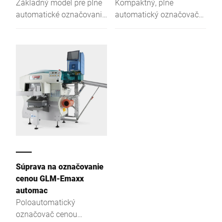
Základný model pre plne
Kompaktný, plne
automatické označovanie
automatický označovač
v potravinárskom
ideálny ako základný
priemysle.
model.
Súprava na označovanie
cenou GLM-Emaxx
automac
Poloautomatický
označovač cenou