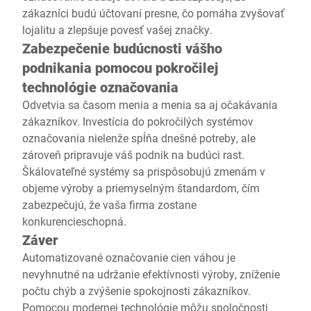
zákazníci budú účtovaní presne, čo pomáha zvyšovať
lojalitu a zlepšuje povesť vašej značky.
Zabezpečenie budúcnosti vášho
podnikania pomocou pokročilej
technológie označovania
Odvetvia sa časom menia a menia sa aj očakávania
zákazníkov. Investícia do pokročilých systémov
označovania nielenže spĺňa dnešné potreby, ale
zároveň pripravuje váš podnik na budúci rast.
Škálovateľné systémy sa prispôsobujú zmenám v
objeme výroby a priemyselným štandardom, čím
zabezpečujú, že vaša firma zostane
konkurencieschopná.
Záver
Automatizované označovanie cien váhou je
nevyhnutné na udržanie efektívnosti výroby, zníženie
počtu chýb a zvýšenie spokojnosti zákazníkov.
Pomocou modernej technológie môžu spoločnosti