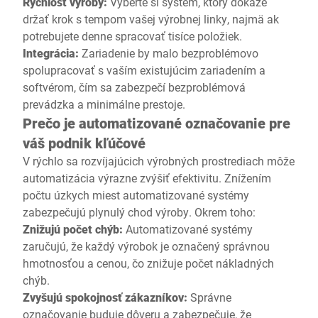
Rýchlosť výroby:
Vyberte si systém, ktorý dokáže
držať krok s tempom vašej výrobnej linky, najmä ak
potrebujete denne spracovať tisíce položiek.
Integrácia:
Zariadenie by malo bezproblémovo
spolupracovať s vaším existujúcim zariadením a
softvérom, čím sa zabezpečí bezproblémová
prevádzka a minimálne prestoje.
Prečo je automatizované označovanie pre
váš podnik kľúčové
V rýchlo sa rozvíjajúcich výrobných prostrediach môže
automatizácia výrazne zvýšiť efektivitu. Znížením
počtu úzkych miest automatizované systémy
zabezpečujú plynulý chod výroby. Okrem toho:
Znižujú počet chýb:
Automatizované systémy
zaručujú, že každý výrobok je označený správnou
hmotnosťou a cenou, čo znižuje počet nákladných
chýb.
Zvyšujú spokojnosť zákazníkov:
Správne
označovanie buduje dôveru a zabezpečuje, že