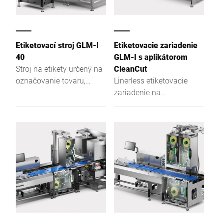
Etiketovací stroj GLM-I
Etiketovacie zariadenie
40
GLM-I s aplikátorom
Stroj na etikety určený na
CleanCut
označovanie tovaru,
Linerless etiketovacie
najmä balíkov alebo
zariadenie na
krabíc s vyššou
označovanie tovaru –
hmotnosťou.
najmä balených
produktov.