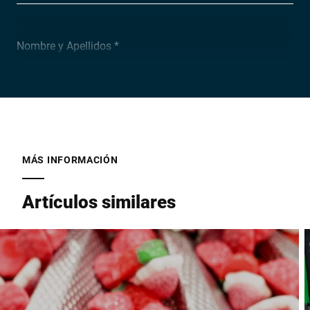
Nombre y Apellidos *
Empresa *
Email *
MÁS INFORMACIÓN
Artículos similares
Teléfono *
Calle *