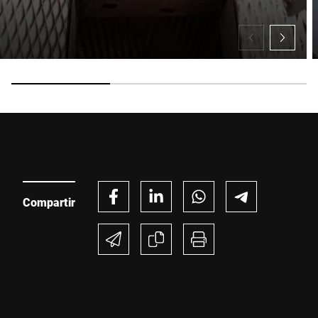
procesar esta solicitud Se puede encontrar más información en
Declaración de protección de datos
*
Anti-Robot Verification
Click to start verification
Friendly
Captcha ⇗
Enviar
Compartir