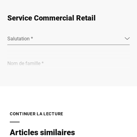
Service Commercial Retail
Salutation *
Nom de famille *
Entreprise *
E-Mail *
CONTINUER LA LECTURE
Articles similaires