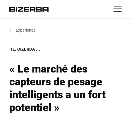
Contact
retour
Expérience
MyBizerba
Produits & solutions
L'Europe
Emplois
HÉ, BIZERBA ...
fr
Amérique
Activités
« Le marché des
capteurs de pesage
Asie
Expérience
intelligents a un fort
Australie
Service
potentiel »
Afrique
Entreprise