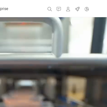
prise
Contact
MyBizerba
Emplois
République tchèque
Grèce
Pays-Bas
Russie
Espagne