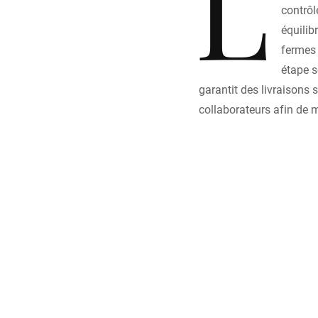
L
contrôl
équilib
fermes 
étape s
garantit des livraisons
collaborateurs afin de m