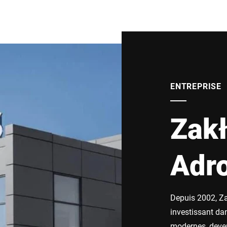
ENTREPRISE
Zak
Adr
Depuis 2002, Za
investissant da
modernes, deven