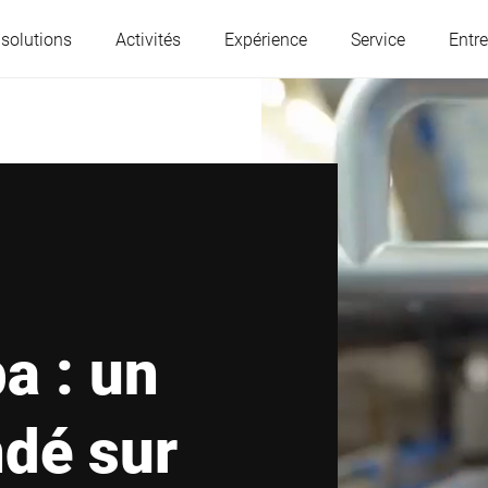
 solutions
Activités
Expérience
Service
Entre
L'Autriche
Belgique
France
Allemagne
Hongrie
Italie
a : un
Pologne
Portugal
ndé sur
Serbie
Slovaquie