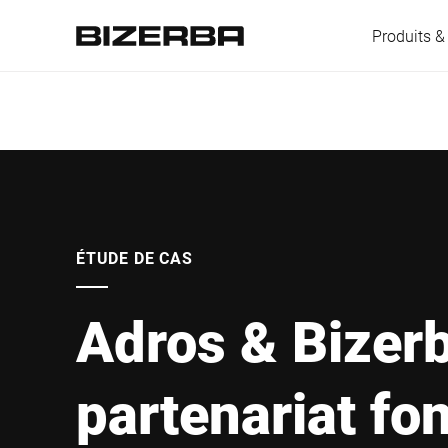
Produits &
L'Europe
Amérique
ÉTUDE DE CAS
Adros & Bizerb
Asie
partenariat fo
Australie