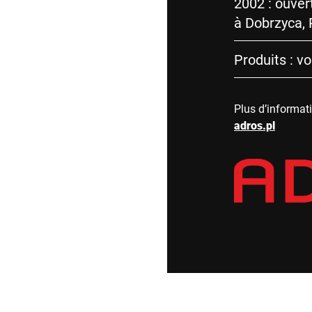
2002 : ouver
à Dobrzyca,
Produits : vo
Plus d’informat
adros.pl