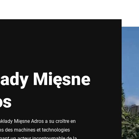
łady Mięsne
os
kłady Mięsne Adros a su croître en
ns des machines et technologies
ant un acteur incontournable de la