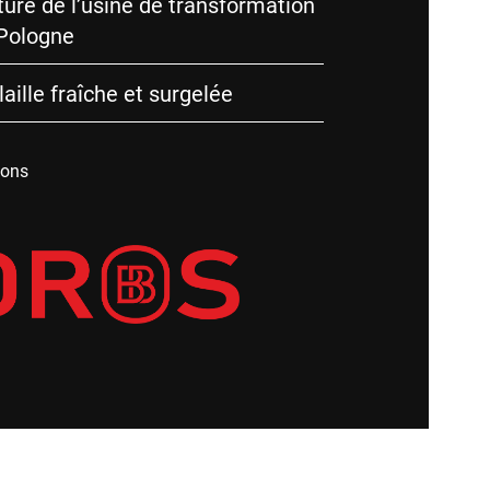
ture de l’usine de transformation
 Pologne
laille fraîche et surgelée
ions