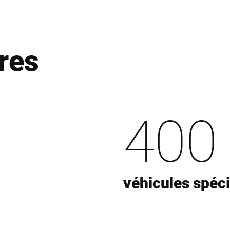
res
400
véhicules spéci