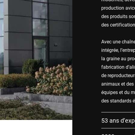
production avico
des produits so
des certificatio
Avec une chaîn
intégrée, l’entr
la graine au pro
fabrication d’al
de reproducteurs
animaux et des 
équipes et du 
des standards él
53 ans d’exp