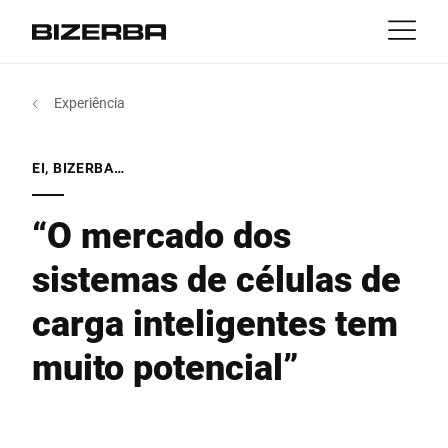
Contato
Voltar
Experiência
MyBizerba
Produtos & Soluções
Europa
Empregos
EI, BIZERBA…
pt
América
Indústrias
“O mercado dos
sistemas de células de
Ásia
Experiência
carga inteligentes tem
Austrália
Serviço
muito potencial”
África
Companhia