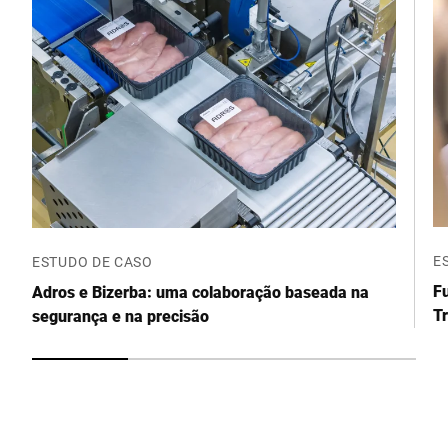
Código Postal *
Cidade *
País *
Contacte-nos *
E
ESTUDO DE CASO
Fu
Adros e Bizerba: uma colaboração baseada na
Tr
segurança e na precisão
b
Confirmo que concordo com o uso dos meus dados para
processar essa solicitação Informações adicionais podem ser