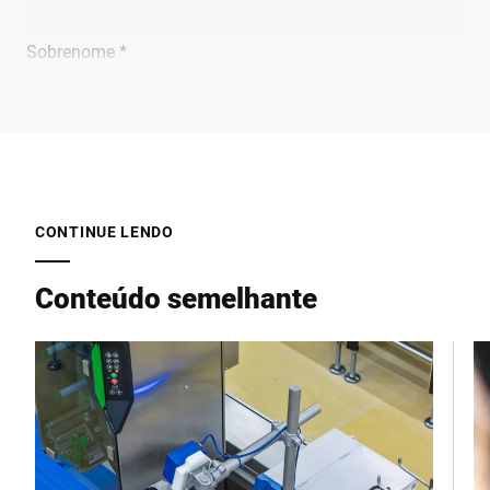
Sobrenome *
Empresa *
E-mail *
CONTINUE LENDO
Conteúdo semelhante
Telefone *
Rua *