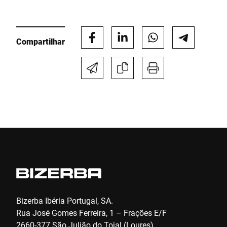
encontradas no
Declaração de proteção de dados
*
Anti-Robot Verification
Compartilhar
Click to start verification
Friendly
Captcha ⇗
Enviar
Bizerba Ibéria Portugal, SA.
Rua José Gomes Ferreira, 1 – Frações E/F
2660-377 São Julião do Tojal (Loures)