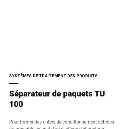
E-Mail *
Téléphone *
Rue *
SYSTÈMES DE TRAITEMENT DES PRODUITS
Séparateur de paquets TU
Code postal *
100
Ville *
Pour former des unités de conditionnement définies
au préalable en aval d'un système d'étiquetage