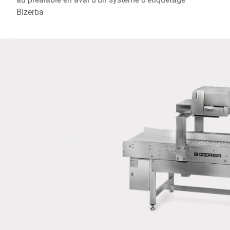
Pays *
Bizerba
Votre demande *
Je confirme par la présente que j'accepte l'utilisation de mes
données pour traiter cette demande De plus amples informations
peuvent être trouvées dans le
Déclaration de protection des
données
*
Anti-Robot Verification
Click to start verification
Friendly
Captcha ⇗