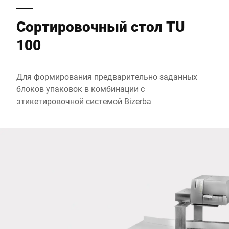
Сортировочный стол TU
Почтовый индекс *
100
Город *
Для формирования предварительно заданных
блоков упаковок в комбинации с
Страна *
этикетировочной системой Bizerba
Ваше сообщение для нас *