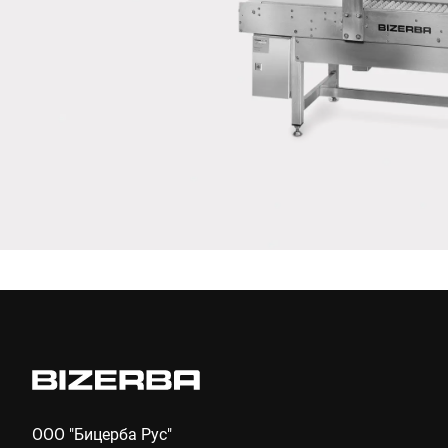
Настоящим я подтверждаю, что согласен с использованием
моих данных для обработки этого запроса
Дополнительную информацию можно найти в
Объявление
о защите данных
*
Anti-Robot Verification
Click to start verification
Friendly
Captcha ⇗
Отправить
ООО "Бицерба Рус"