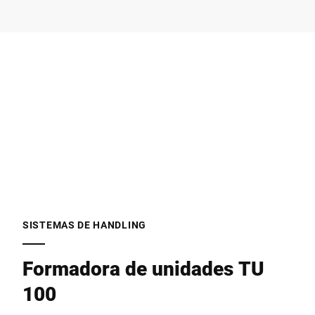
Empresa *
E-mail *
Telefone *
Rua *
SISTEMAS DE HANDLING
Formadora de unidades TU
Código Postal *
100