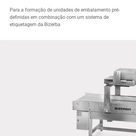
Cidade *
Para a formação de unidades de embalamento pré-
definidas em combinação com um sistema de
País *
etiquetagem da Bizerba
Contacte-nos *
Confirmo que concordo com o uso dos meus dados para
processar essa solicitação Informações adicionais podem ser
encontradas no
Declaração de proteção de dados
*
Anti-Robot Verification