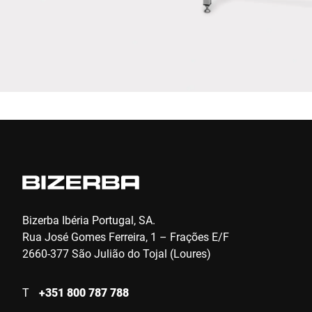
Click to start verification
Friendly
Captcha ⇗
Enviar
Bizerba Ibéria Portugal, SA.
Rua José Gomes Ferreira, 1 – Frações E/F
2660-377 São Julião do Tojal (Loures)
T
+351 800 787 788