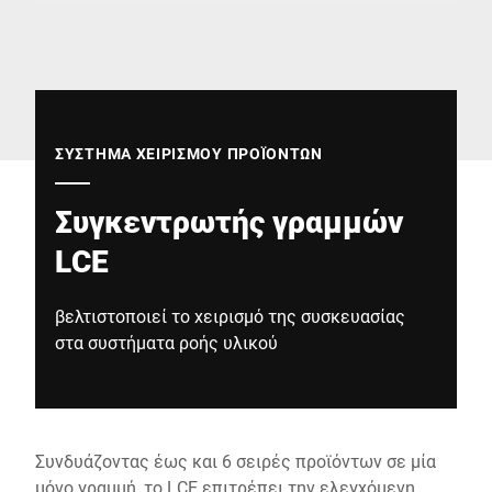
Παγκόσμιος ιστότοπος
ΣΎΣΤΗΜΑ ΧΕΙΡΙΣΜΟΎ ΠΡΟΪΌΝΤΩΝ
Συγκεντρωτής γραμμών
LCE
βελτιστοποιεί το χειρισμό της συσκευασίας
στα συστήματα ροής υλικού
Συνδυάζοντας έως και 6 σειρές προϊόντων σε μία
μόνο γραμμή, το LCE επιτρέπει την ελεγχόμενη