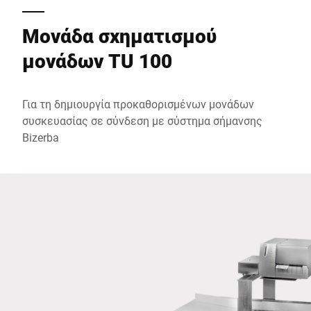
Μονάδα σχηματισμού
Ταχυδρομικός κώδικας *
μονάδων TU 100
Πόλη *
Για τη δημιουργία προκαθορισμένων μονάδων
συσκευασίας σε σύνδεση με σύστημα σήμανσης
Χώρα *
Bizerba
Το μήνυμά σας προς εμάς *