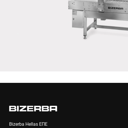
Επιβεβαιώνω ότι συμφωνώ με τη χρήση των δεδομένων μου
για να επεξεργαστώ αυτό το αίτημα. Περισσότερες
πληροφορίες μπορούν να βρεθούν στο
Δήλωση προστασίας
δεδομένων
*
Anti-Robot Verification
Click to start verification
Friendly
Captcha ⇗
Υποβολή
Bizerba Hellas ΕΠΕ