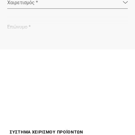
Χαιρετισμός *
Επώνυμο *
Εταιρεία *
E-mail *
Τηλέφωνο *
Οδός *
ΣΎΣΤΗΜΑ ΧΕΙΡΙΣΜΟΎ ΠΡΟΪΌΝΤΩΝ