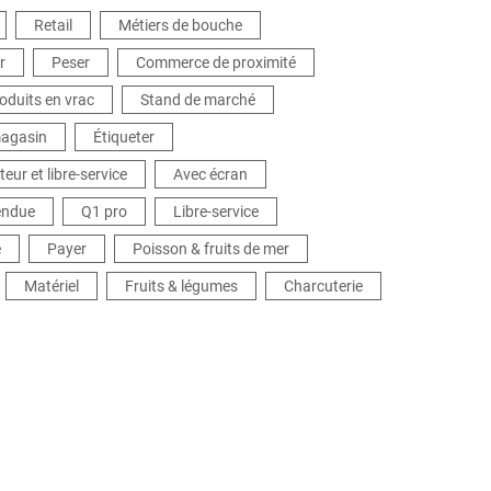
nctionnalités.
Retail
Métiers de bouche
r
Peser
Commerce de proximité
oduits en vrac
Stand de marché
magasin
Étiqueter
eur et libre-service
Avec écran
endue
Q1 pro
Libre-service
e
Payer
Poisson & fruits de mer
Matériel
Fruits & légumes
Charcuterie