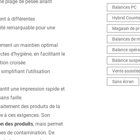
une plage de pesée allant
fo
Balances PC
Hybrid Counte
nt à différentes
ilité remarquable pour une
Magasin de pr
Balances de 
ement un maintien optimal
Balance opérat
es d’hygiène, en facilitant le
Balance susp
ion croisée.
 simplifiant l’utilisation
Vente assisté
Sans écran
antit une impression rapide et
sans faille.
aitement des produits de la
e à ces exigences. Son
on des produits
, mais permet
sques de contamination. De