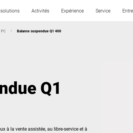
 solutions
Activités
Expérience
Service
Entre
s PC
Balance suspendue Q1 400
L'Autriche
Belgique
France
Allemagne
endue Q1
Hongrie
Italie
Pologne
Portugal
Serbie
Slovaquie
à la vente assistée, au libre-service et à