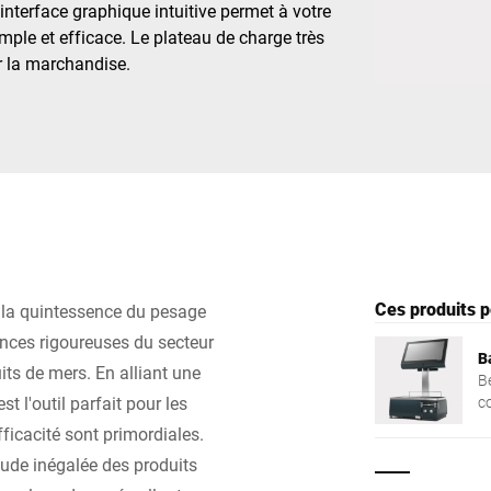
n interface graphique intuitive permet à votre
imple et efficace. Le plateau de charge très
Suisse
Turquie
ur la marchandise.
Royaume-Uni
Ces produits p
 la quintessence du pesage
nces rigoureuses du secteur
B
uits de mers. En alliant une
B
t l'outil parfait pour les
c
p
ficacité sont primordiales.
e
ude inégalée des produits
RA
a