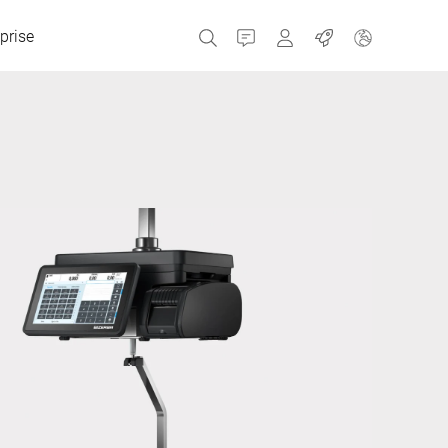
prise
Contact
MyBizerba
Emplois
République tchèque
Grèce
Pays-Bas
Russie
Espagne