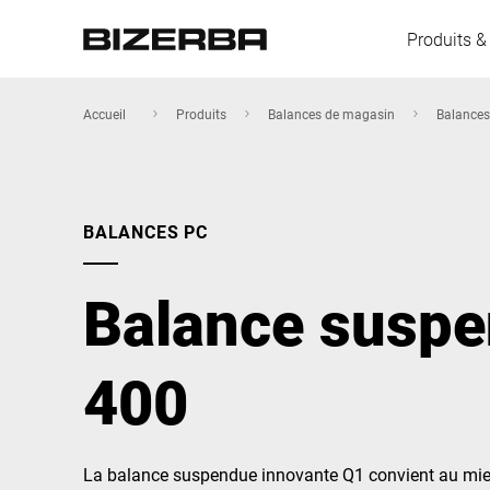
Produits &
Accueil
Produits
Balances de magasin
Balance
L'Europe
BALANCES PC
Amérique
Balance susp
Asie
400
Australie
La balance suspendue innovante Q1 convient au mieux 