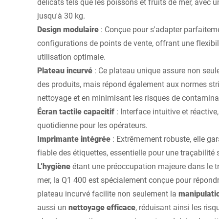
délicats tels que les poissons et fruits de mer, avec 
jusqu'à 30 kg.
Design modulaire
: Conçue pour s'adapter parfaiteme
configurations de points de vente, offrant une flexib
utilisation optimale.
Plateau incurvé
: Ce plateau unique assure non seul
des produits, mais répond également aux normes strict
nettoyage et en minimisant les risques de contaminat
Écran tactile capacitif
: Interface intuitive et réactive,
quotidienne pour les opérateurs.
Imprimante intégrée
: Extrêmement robuste, elle gar
fiable des étiquettes, essentielle pour une traçabilité 
L’hygiène
étant une préoccupation majeure dans le tr
mer, la Q1 400 est spécialement conçue pour répondr
plateau incurvé facilite non seulement la
manipulati
aussi un
nettoyage efficace
, réduisant ainsi les ri