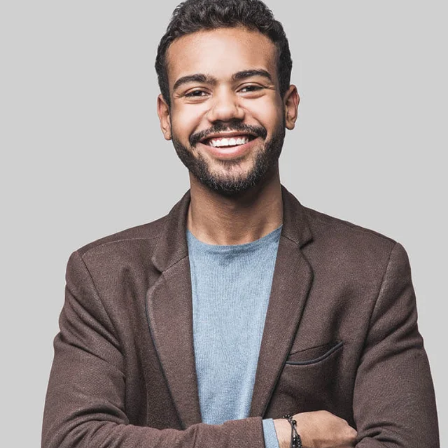
balance K3 100 est
propositions de ventes
encore plus compacte. De
croisées pour vos clients.
plus, ce modèle est
également disponible
avec une variante
boulangerie sans cellule
de pesée.