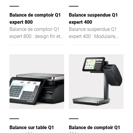
Balance de comptoir Q1
Balance suspendue Q1
expert 800
expert 400
Balance de comptoir Q1
Balance suspendue Q1
expert 800 : design fin et
expert 400 : Modulaire,
modulaire, interface
intuitive et dotée d'un
tactile intuitive et
concept d'hygiène idéal
technologie Linerless. Elle
pour les produits frais
offre la solution parfaite
(poissonnerie). Optimisez
pour optimiser la vente
votre vente assistée et
assistée et le libre-service
votre étiquetage.
dans votre commerce.
Balance sur table Q1
Balance de comptoir Q1