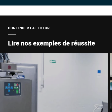
Entreprise *
E-Mail *
CONTINUER LA LECTURE
Lire nos exemples de réussite
Téléphone *
Rue *
Code postal *
Ville *