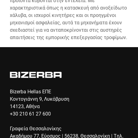
προϊόντα κόβονται στην εντέλεια. Με
χαρακτηριστικά όπως η κατασκευή από ανοξείδωτο
χάλυβα, οι ισχυροί κινητήρες και οι προηγμένοι
μηχανισμοί ασφαλείας, αυτά τα μηχανήματα έχουν
σχεδιαστεί για να ανταποκρίνονται στις αυστηρές
απαιτήσεις της εμπορικής επεξεργασίας τροφίμων.
Bizerba Hellas ΕΠΕ
Κοντογιάννη 9, Λυκόβρυση
14123, Αθήνα
+30 210 61 27 600
Γραφεία Θεσσαλονίκης
Ακαδήμου 77, Εύοσμος | 56238, Θεσσαλονίκη | Τηλ.