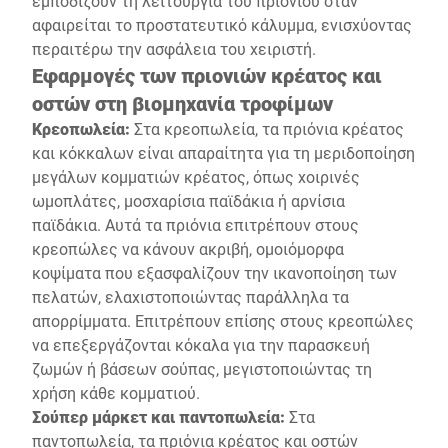
εμποδίζουν τη λειτουργία του πριονιού όταν
αφαιρείται το προστατευτικό κάλυμμα, ενισχύοντας
περαιτέρω την ασφάλεια του χειριστή.
Εφαρμογές των πριονιών κρέατος και
οστών στη βιομηχανία τροφίμων
Κρεοπωλεία:
Στα κρεοπωλεία, τα πριόνια κρέατος
και κόκκαλων είναι απαραίτητα για τη μεριδοποίηση
μεγάλων κομματιών κρέατος, όπως χοιρινές
ωμοπλάτες, μοσχαρίσια παϊδάκια ή αρνίσια
παϊδάκια. Αυτά τα πριόνια επιτρέπουν στους
κρεοπώλες να κάνουν ακριβή, ομοιόμορφα
κοψίματα που εξασφαλίζουν την ικανοποίηση των
πελατών, ελαχιστοποιώντας παράλληλα τα
απορρίμματα. Επιτρέπουν επίσης στους κρεοπώλες
να επεξεργάζονται κόκαλα για την παρασκευή
ζωμών ή βάσεων σούπας, μεγιστοποιώντας τη
χρήση κάθε κομματιού.
Σούπερ μάρκετ και παντοπωλεία:
Στα
παντοπωλεία, τα πριόνια κρέατος και οστών