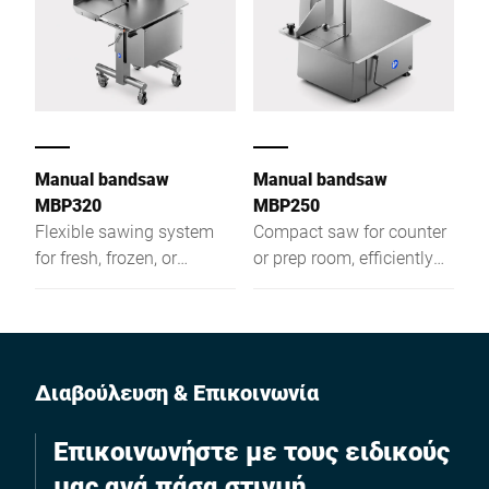
Manual bandsaw
Manual bandsaw
MBP320
MBP250
Flexible sawing system
Compact saw for counter
for fresh, frozen, or
or prep room, efficiently
smoked foods that cuts
cutting fresh, frozen, or
efficiently and produces
smoked food into equal-
equal-weight portions.
weight portions like
cutlets.
Διαβούλευση & Επικοινωνία
Επικοινωνήστε με τους ειδικούς
μας ανά πάσα στιγμή