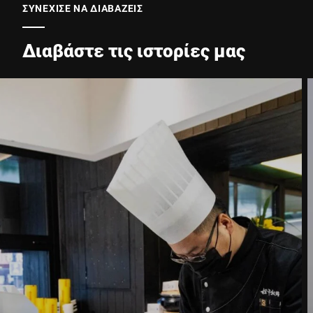
E-mail *
ΣΥΝΕΧΙΣΕ ΝΑ ΔΙΑΒΑΖΕΙΣ
Διαβάστε τις ιστορίες μας
Τηλέφωνο *
Οδός *
Ταχυδρομικός κώδικας *
Πόλη *
Χώρα *