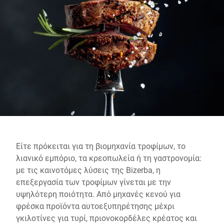
Παγκόσμιος ιστότοπος
Είτε πρόκειται για τη βιομηχανία τροφίμων, το
λιανικό εμπόριο, τα κρεοπωλεία ή τη γαστρονομία:
με τις καινοτόμες λύσεις της Bizerba, η
επεξεργασία των τροφίμων γίνεται με την
υψηλότερη ποιότητα. Από μηχανές κενού για
φρέσκα προϊόντα αυτοεξυπηρέτησης μέχρι
γκιλοτίνες για τυρί, πριονοκορδέλες κρέατος και