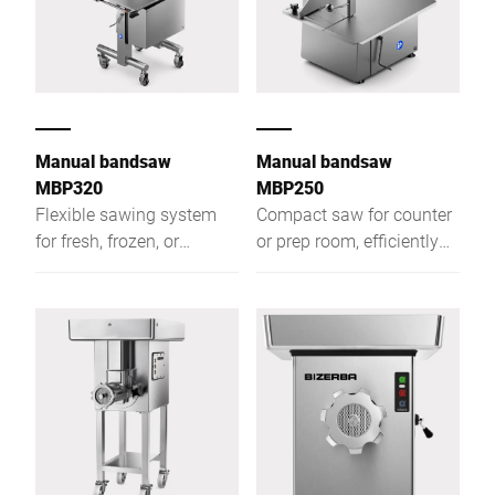
Manual bandsaw
Manual bandsaw
MBP320
MBP250
Flexible sawing system
Compact saw for counter
for fresh, frozen, or
or prep room, efficiently
smoked foods that cuts
cutting fresh, frozen, or
efficiently and produces
smoked food into equal-
equal-weight portions.
weight portions like
cutlets.