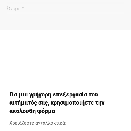
Όνομα *
Επώνυμο *
Εταιρεία *
Αριθμός πελάτη
Για μια γρήγορη επεξεργασία του
αιτήματός σας, χρησιμοποιήστε την
Οδός *
ακόλουθη φόρμα
Χρειάζεστε ανταλλακτικά;
Ταχυδρομικός κώδικας *