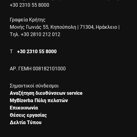
+30 2310 55 8000
Γραφεία Κρήτης
Μονής Γωνιάς 55, Κηπούπολη | 71304, Ηράκλειο |
Επιβεβαιώνω ότι συμφωνώ με τη χρήση των δεδομένων μου
Τηλ. +30 2810 212 012
για να επεξεργαστώ αυτό το αίτημα. Περισσότερες
πληροφορίες μπορούν να βρεθούν στο
Δήλωση προστασίας
Τ
+30 2310 55 8000
δεδομένων
*
ΑΡ. ΓΕΜΗ 008182101000
Anti-Robot Verification
Click to start verification
Σημαντικοί σύνδεσμοι
Friendly
Captcha ⇗
Αναζήτηση διευθύνσεων service
MyBizerba Πύλη πελατών
Επικοινωνία
Υποβολή
Θέσεις εργασίας
Δελτία Τύπου