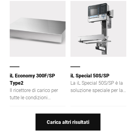
EHEDG.
iL Economy 300F/SP
iL Special 50S/SP
Type2
La iL Special 50S/SP è la
Il ricettore di carico per
soluzione speciale per la
tutte le condizioni
produzione di salumi:
d'impiego, da integrare
insieme al terminale di
nel banco e in impianti o
pesatura iS30, il ricettore
da utilizzare come
di carico si trasforma in
Carica altri risultati
bilancia mobile.
una precisissima bilancia
per prodotti da