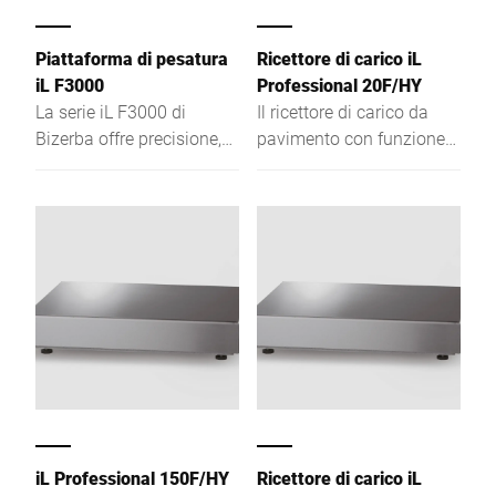
Piattaforma di pesatura
Ricettore di carico iL
iL F3000
Professional 20F/HY
La serie iL F3000 di
Il ricettore di carico da
Bizerba offre precisione,
pavimento con funzione
robustezza e facilità di
di bilancia a una, due o
pulizia per ambienti
più divisioni si distingue
igienici.
per l'elevata risoluzione
del campo di pesatura e
per lo spessore ridotto.
iL Professional 150F/HY
Ricettore di carico iL