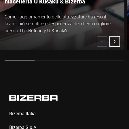
macelleria U Kusáků & Bizerba
Come l'aggiornamento delle attrezzature ha reso il
Autorizzo l’utilizzo dei miei dati per elaborare questa richiesta.
lavoro più semplice e l'esperienza dei clienti migliore
Ulteriori informazioni sono disponibili in
Dichiarazione di
presso The Butchery U Kusáků.
protezione dei dati
*
Anti-Robot Verification
Click to start verification
Friendly
Captcha ⇗
Invia
Bizerba Italia
Bizerba S.p.A.