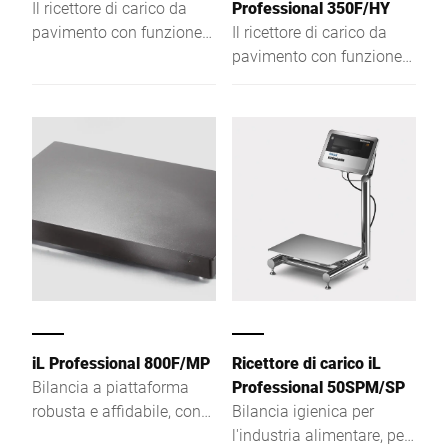
Il ricettore di carico da
Professional 350F/HY
pavimento con funzione
Il ricettore di carico da
di bilancia a una, due o
pavimento con funzione
più divisioni si distingue
di bilancia a una, due o
per l'elevata risoluzione
più divisioni si distingue
del campo di pesatura e
per l'elevata risoluzione
per lo spessore ridotto.
del campo di pesatura e
per lo spessore ridotto.
iL Professional 800F/MP
Ricettore di carico iL
Bilancia a piattaforma
Professional 50SPM/SP
robusta e affidabile, con
Bilancia igienica per
altezza della piattaforma
l'industria alimentare, per