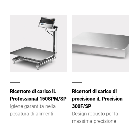
di pesatura di soli 81 mm
una pulizia rapida e a
basso rischio di
contaminazioni
batteriche.
Ricettore di carico iL
Ricettori di carico di
Professional 150SPM/SP
precisione iL Precision
Igiene garantita nella
300F/SP
pesatura di alimenti
Design robusto per la
deperibili: scopri iL
massima precisione
Professional 150SPM/SP,
conforme agli standard