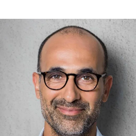
affumicare. In
combinazione con
l'insaccatrice, il sistema
garantisce un affidabile
controllo del peso del
prodotto. Due aste di
ricezione carico
accolgono i prodotti da
affumicare (porzioni di
prodotto). Per pesare in
modo affidabile i singoli
prodotti si utilizza il piatto
di carico.