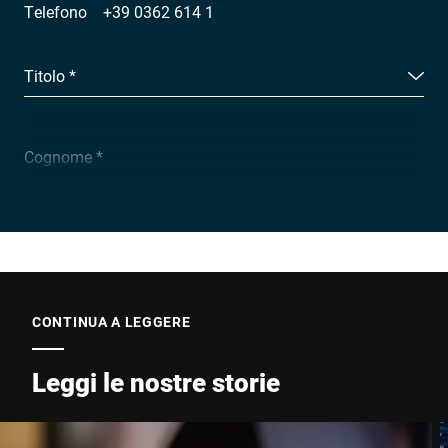
Telefono
+39 0362 614 1
Titolo *
Cognome *
Ragione sociale *
E-mail *
CONTINUA A LEGGERE
Leggi le nostre storie
Telefono *