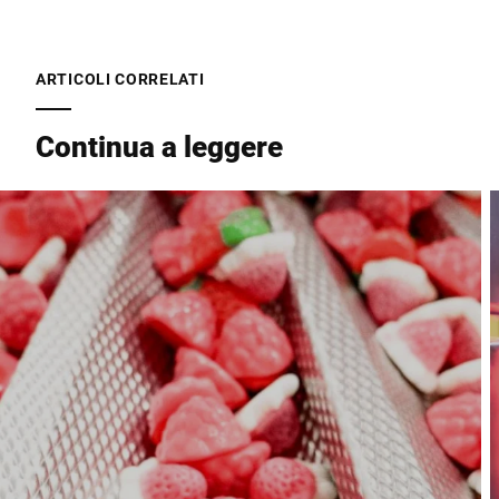
CAP *
ARTICOLI CORRELATI
Città *
Continua a leggere
Paese *
Il tuo messaggio *
Autorizzo l’utilizzo dei miei dati per elaborare questa richiesta.
Ulteriori informazioni sono disponibili in
Dichiarazione di