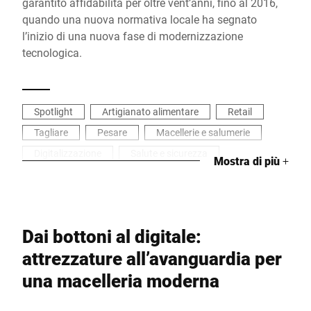
garantito affidabilità per oltre vent’anni, fino al 2016,
quando una nuova normativa locale ha segnato
l’inizio di una nuova fase di modernizzazione
tecnologica.
Spotlight
Artigianato alimentare
Retail
Tagliare
Pesare
Macellerie e salumerie
Digitalizzazione
Salute e sicurezza
Mostra di più
+
Processare
Etichettare
Pesatura industriale
Dai bottoni al digitale:
attrezzature all’avanguardia per
una macelleria moderna