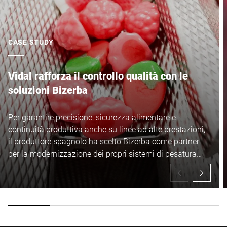
protezione dei dati
*
CASE STUDY
Anti-Robot Verification
Click to start verification
Friendly
Captcha ⇗
Vidal rafforza il controllo qualità con le
soluzioni Bizerba
Invia
Per garantire precisione, sicurezza alimentare e
continuità produttiva anche su linee ad alte prestazioni,
il produttore spagnolo ha scelto Bizerba come partner
per la modernizzazione dei propri sistemi di pesatura
dinamica e ispezione.