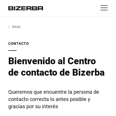
Contacto
Volver
Inicio
MyBizerba
Productos y Soluciones
Europa
Trabajos
CONTACTO
mx
America
Industrias
Bienvenido al Centro
de contacto de Bizerba
Asia
Experiencia
Australia
Servicio
Queremos que encuentre la persona de
contacto correcta lo antes posible y
África
gracias por su interés
Empresa