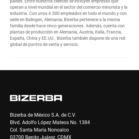
países. Entre nuestros clientes se incluyen empresas que
operan a nivel mundial en el sector del comercio minorista y la
industria. Con unos 4.500 empleados en todo el mundo y con
sede en Balingen, Alemania, Bizerba pertenece a la misma
familia desde hace cinco generaciones. Además, cuenta con
plantas de producción en Alemania, Austria, Italia, Francia,
España, China y EE.UU.. Bizerba también dispone de una red
global de puntos de venta y servicio.
Bizerba de México S.A. de C.V.
Blvd. Adolfo López Mateos No. 1384
Col. Santa María Nonoalco
03700 Benito Juárez, CDMX