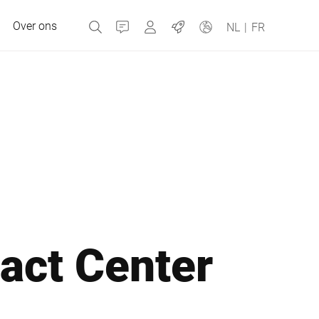
Over ons
Contact
MyBizerba
Jobs
NL
|
FR
Tsjechische Republiek
Griekenland
Nederland
act Center
Rusland
Spanje