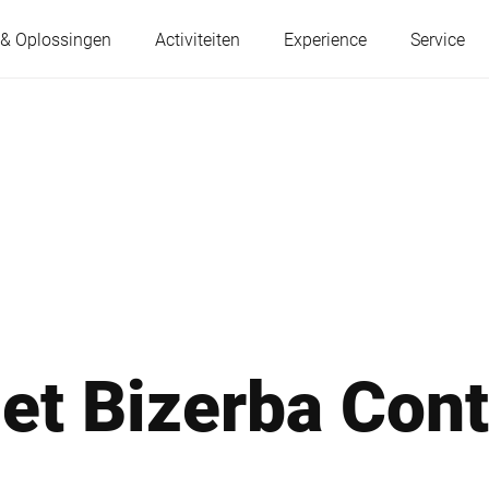
 & Oplossingen
Activiteiten
Experience
Service
Oostenrijk
België
Frankrijk
Duitsland
Hongarije
Italië
et Bizerba Cont
Polen
Portugal
Servië
Slowakije