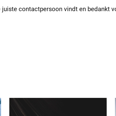
e juiste contactpersoon vindt en bedankt v
Zwitserland
Turkije
Verenigd Koninkrijk