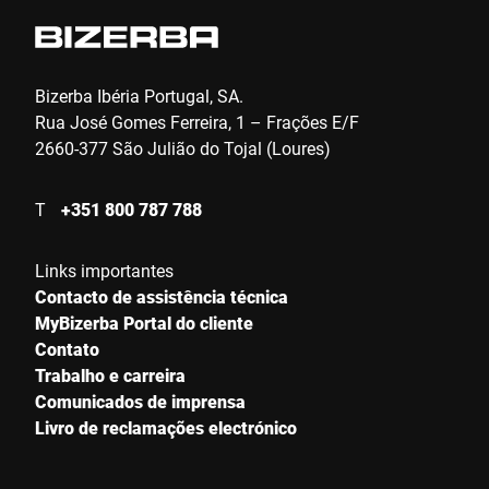
Telefone *
Bizerba Ibéria Portugal, SA.
Rua José Gomes Ferreira, 1 – Frações E/F
2660-377 São Julião do Tojal (Loures)
Rua *
T
+351 800 787 788
Código Postal *
Links importantes
Contacto de assistência técnica
MyBizerba Portal do cliente
Cidade *
Contato
Trabalho e carreira
Comunicados de imprensa
País *
Livro de reclamações electrónico