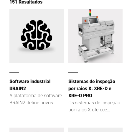
151 Resultados
Software industrial
Sistemas de inspeção
BRAIN2
por raios X: XRE-D e
A plataforma de software
XRE-D PRO
BRAIN2 define novos
Os sistemas de inspeção
padrões nas áreas de
por raios X oferece
centralização, troca de
segurança máxima:
dados e segurança na
graças à tecnologia de
sua produção.
raios X, o XRE-D deteta