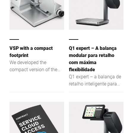
VSP with a compact
Q1 expert – A balança
footprint
modular para retalho
We developed the
com máxima
compact version of the
flexibilidade
VSP with a 280 mm blade
Q1 expert – a balança de
and a reduced option
retalho inteligente para
range specifically for
vendas assistidas, self-
kitchens where space is
service e etiquetagem:
limited.
plana, intuitiva, eficiente –
para uma melhor
visibilidade e fácil acesso.