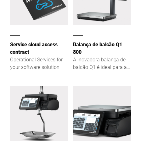
Service cloud access
Balança de balcão Q1
contract
800
Operational Services for
A inovadora balança de
your software solution
balcão Q1 é ideal para a
venda assistida,
autosserviço e
etiquetagem de preços.
Sua equipe pode usar a
Q1 sem dificuldades e
com eficiência através da
tela de toque capacitiva
com interface gráfica
intuitiva. O prato de