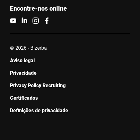
Encontre-nos online
Contacte-nos *
© 2026 - Bizerba
Aviso legal
Confirmo que concordo com o uso dos meus dados para
processar essa solicitação Informações adicionais podem ser
Privacidade
encontradas no
Declaração de proteção de dados
*
Privacy Policy Recruiting
Anti-Robot Verification
Certificados
Click to start verification
Friendly
Captcha ⇗
Definições de privacidade
Enviar