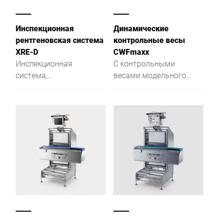
Инспекционная
Динамические
рентгеновская система
контрольные весы
XRE-D
CWFmaxx
Инспекционная
С контрольными
система,
весами модельного
устанавливаемая в
ряда CWFmaxx Вам
конце линии,
будет гарантировано
обеспечивает
стабильное качество
максимальную
упакованных продуктов
безопасность: с
помощью
рентгеновской
технологии XRE-D
безошибочно
распознает инородные
включения,
отсутствующие или