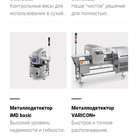
Контрольные весы для
Наше "чистое" решение
использования в сухой
для полностью
среде и в непищевых
автоматического
отраслях
контроля веса -
чеквейер CWHmaxx. Он
специально разработан
под высокие
требования пищевой
промышленности.
Гигиеничный дизайн
чеквейера выделяется
качеством
используемых
материалов, открытой
Металлодетектор
Металлодетектор
конструкцией и
iMD basic
VARICON+
загругленными
Высокий уровень
Быстрое и точное
поверхностями. Ваше
надежности и гибкости
распознавание
преимущество: Легкий в
при обеспечении
посторонних частиц