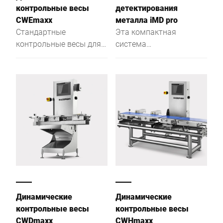
контрольные весы
детектирования
CWEmaxx
металла iMD pro
Стандартные
Эта компактная
контрольные весы для
система
гарантии высокого
детектирования
уровня качества во
металла подкупает
всем
своей надежной
работой и
максимальной
чувствительностью
обнаружения.
Динамические
Динамические
контрольные весы
контрольные весы
CWDmaxx
CWHmaxx