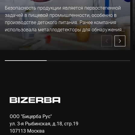
Безопасность продукции является первостепенной
задачей в пищевой промышленности, особенно в
производстве детского питания. Ранее компания
использовала металлодетекторы для обнаружения
металлических включений, а теперь улучшила свои
протоколы безопасности, интегрировав систему
рентгеновского контроля в свою новую
производственную линию.
ООО "Бицерба Рус"
ул. 3-я Рыбинская, д.18, стр.19
107113 Москва