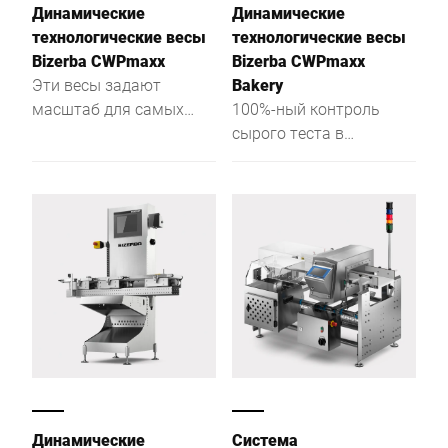
Динамические
Динамические
поврежденные части в
технологические весы
технологические весы
продуктах питания.
Bizerba CWPmaxx
Bizerba CWPmaxx
Помимо металлических
Эти весы задают
Bakery
и неметаллических
масштаб для самых
100%-ный контроль
включений, система
высоких требований к
сырого теста в
обнаруживает
гигиене при работе с
хлебопекарной
недостающие части,
неупакованными и
промышленности
поврежденные или
незакрытыми
деформированные
пищевыми продуктами
продукты, а также
перевес и недовес.
Эффективная система
быстрой замены
конвейерной ленты
позволяет заменить ее
за две минуты.
Динамические
Система