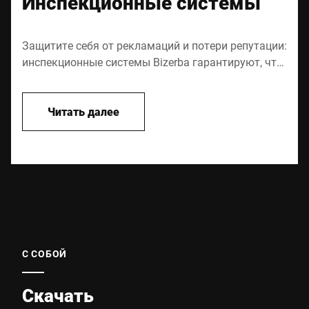
Инспекционные системы
Защитите себя от рекламаций и потери репутации:
инспекционные системы Bizerba гарантируют, что
произведённые продукты действительно
отвечают нормам качества. Наши инспекционные
системы разработаны для выполнения задач по
Читать далее
контролю качества как в ремесленном
производстве, так и на крупных промышленных
пищевых предприятиях. Металлодетекторы,
системы видео-контроля, рентген-детектиры,
контрольные конвейерные весы - у нас есть
подходящее решение.
С СОБОЙ
Скачать