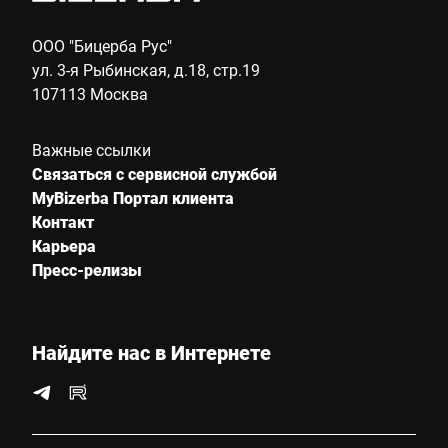
Номер клиента
ООО "Бицерба Рус"
ул. 3-я Рыбинская, д.18, стр.19
107113 Москва
Улица *
Важные ссылки
Связаться с сервисной службой
Почтовый индекс *
MyBizerba Портал клиента
Контакт
Карьера
Страна *
Пресс-релизы
Найдите нас в Интернете
E-mail *
Телефон