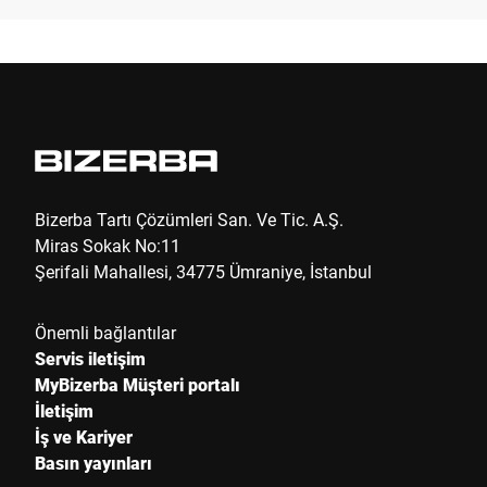
Soyadı *
Şirket *
Müşteri numarası
Bizerba Tartı Çözümleri San. Ve Tic. A.Ş.
Miras Sokak No:11
Şerifali Mahallesi, 34775 Ümraniye, İstanbul
Sokak *
Önemli bağlantılar
Servis iletişim
Posta kodu *
MyBizerba Müşteri portalı
İletişim
İş ve Kariyer
Ülke *
Basın yayınları