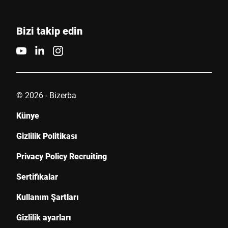
Bizi takip edin
E-mail *
Telefon
© 2026 - Bizerba
Seri Numarası
Künye
Gizlilik Politikası
Bize mesajınız *
Privacy Policy Recruiting
Sertifikalar
Kullanım Şartları
Gizlilik ayarları