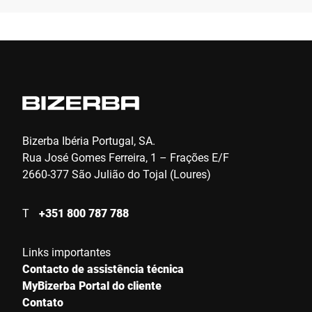
Sobrenome *
Empresa *
Número de cliente
Bizerba Ibéria Portugal, SA.
Rua José Gomes Ferreira, 1 – Frações E/F
2660-377 São Julião do Tojal (Loures)
Rua *
T
+351 800 787 788
Código Postal *
Links importantes
Contacto de assistência técnica
MyBizerba Portal do cliente
País *
Contato