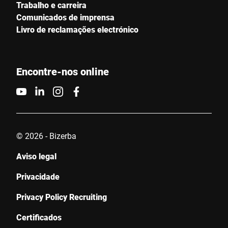
Trabalho e carreira
Comunicados de imprensa
Livro de reclamações electrónico
E-mail *
Encontre-nos online
Telefone
Número De Série
© 2026 - Bizerba
Contacte-nos *
Aviso legal
Privacidade
Privacy Policy Recruiting
Certificados