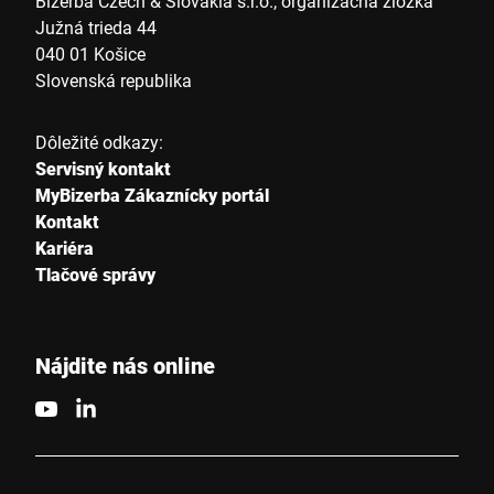
Bizerba Czech & Slovakia s.r.o., organizačná zložka
Južná trieda 44
040 01 Košice
Ulica *
Slovenská republika
Dôležité odkazy:
Poštové smerovacie číslo *
Servisný kontakt
MyBizerba Zákaznícky portál
Kontakt
Kariéra
Mesto *
Tlačové správy
Štáť *
Nájdite nás online
Vaša správa *