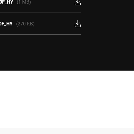
20F_HY
(1 MB)
20F_HY
(270 KB)