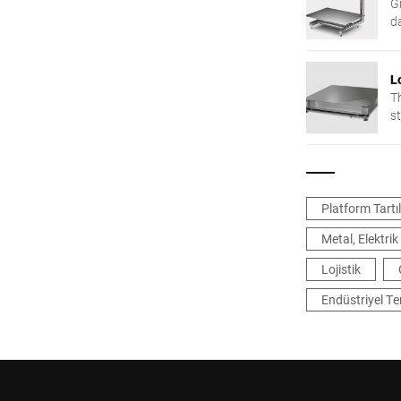
Gı
d
L
T
s
A
an
i
3
Platform Tartıl
Metal, Elektri
Lojistik
Endüstriyel Te