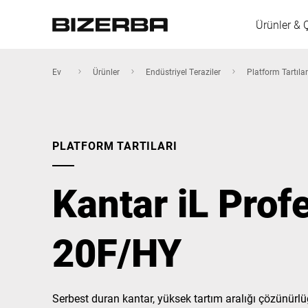
Ürünler & 
Ev
Ürünler
Endüstriyel Teraziler
Platform Tartılar
Avrupa
PLATFORM TARTILARI
Amerika
Kantar iL Prof
Asya
20F/HY
Avustralya
Serbest duran kantar, yüksek tartım aralığı çözünürlü