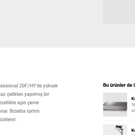
İsviçre
Türkiye
Birleşik Krallık
Bu ürünler de il
rofessional 20F/HY'de yüksek
az çelikten yapılmış bir
K
ellikle aşırı çevre
S
nar. Bizerba tartım
al
çı
üstlenir.
K