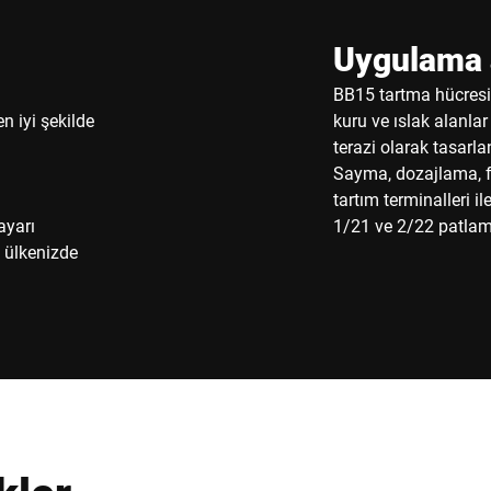
Uygulama a
BB15 tartma hücresi 
n iyi şekilde
kuru ve ıslak alanlar
terazi olarak tasarla
Sayma, dozajlama, fo
tartım terminalleri ile
ayarı
1/21 ve 2/22 patlama
ve ülkenizde