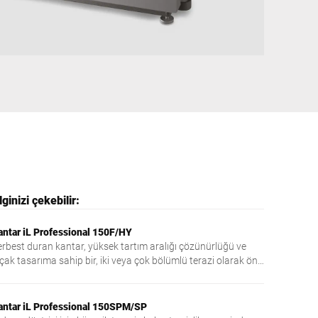
Ukrayna
ginizi çekebilir:
antar iL Professional 150F/HY
erbest duran kantar, yüksek tartım aralığı çözünürlüğü ve
çak tasarıma sahip bir, iki veya çok bölümlü terazi olarak öne
kar.
antar iL Professional 150SPM/SP