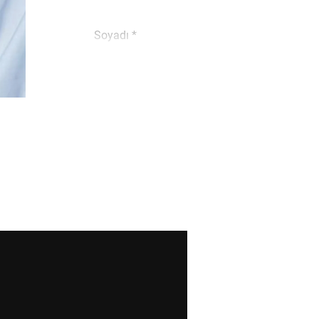
Soyadı *
E-mail *
Sokak *
Posta kodu *
Ülke *