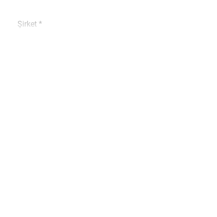
Şirket *
Telefon *
Şehir *