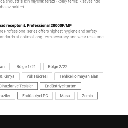
da endüstrisi için hijyenik terazi - kolay temizlik sayesinde
aha az bakteri.
oad receptor iL Professional 20000F/MP
he Professional series offers highest hygiene and safety
tandards at optimal long-term accuracy and wear resistance.
 hybrid load transmission system consisting of lever work
d strain gauge load cell is particularly proven in harsh
ndustrial environments with a very high resolution of up to
x3000e.
arı
Bölge 1/21
Bölge 2/22
k & Kimya
Yük Hücresi
Tehlikeli olmayan alan
Cihazlar ve Tesisler
Endüstriyel tartım
raziler
Endüstriyel PC
Masa
Zemin