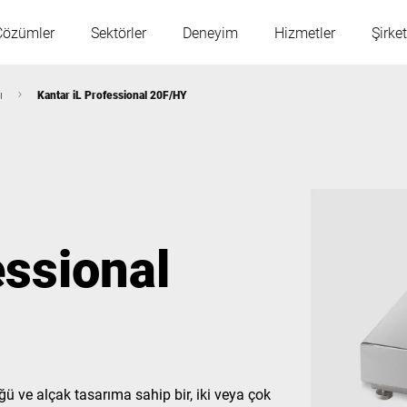
Çözümler
Sektörler
Deneyim
Hizmetler
Şirket
ı
Kantar iL Professional 20F/HY
Avusturya
Belçika
Fransa
Almanya
essional
Macaristan
İtalya
Polonya
Portekiz
Sırbistan
Slovakya
ğü ve alçak tasarıma sahip bir, iki veya çok