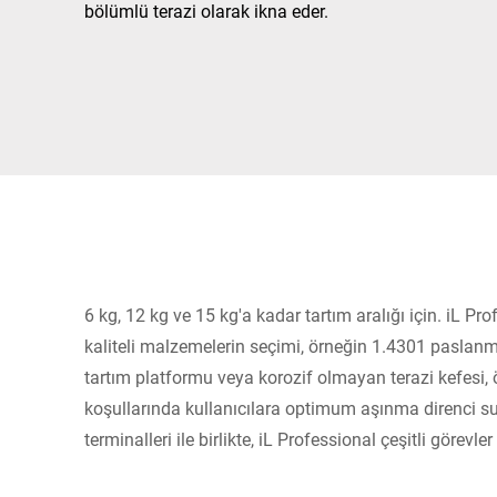
Afrika
bölümlü terazi olarak ikna eder.
Küresel web sitesi
6 kg, 12 kg ve 15 kg'a kadar tartım aralığı için. iL P
kaliteli malzemelerin seçimi, örneğin 1.4301 paslanm
tartım platformu veya korozif olmayan terazi kefesi, öz
koşullarında kullanıcılara optimum aşınma direnci su
terminalleri ile birlikte, iL Professional çeşitli görevler 