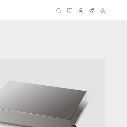
İletişim
MyBizerba
işler
Çek Cumhuriyeti
Yunanistan
Hollanda
Rusya
ispanya