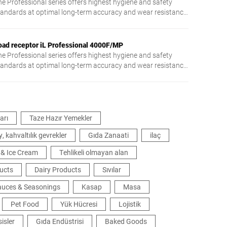
he Professional series offers highest hygiene and safety
tandards at optimal long-term accuracy and wear resistance.
 hybrid load transmission system consisting of lever work
d strain gauge load cell is particularly proven in harsh
ndustrial environments with a very high resolution of up to
oad receptor iL Professional 4000F/MP
x3000e.
he Professional series offers highest hygiene and safety
tandards at optimal long-term accuracy and wear resistance.
 hybrid load transmission system consisting of lever work
d strain gauge load cell is particularly proven in harsh
ndustrial environments with a very high resolution of up to
x3000e.
arı
Taze Hazır Yemekler
, kahvaltılık gevrekler
Gıda Zanaati
ilaç
 & Ice Cream
Tehlikeli olmayan alan
ducts
Dairy Products
Sıvılar
Sauces & Seasonings
Kasap
Masa
Pet Food
Yük Hücresi
Lojistik
isler
Gıda Endüstrisi
Baked Goods