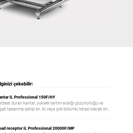
Ukrayna
ginizi çekebilir:
antar iL Professional 150F/HY
erbest duran kantar, yüksek tartım aralığı çözünürlüğü ve
çak tasarıma sahip bir, iki veya çok bölümlü terazi olarak öne
kar.
oad receptor iL Professional 20000F/MP