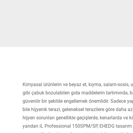
Afrika
Küresel web sitesi
Kimyasal ürünlerin ve beyaz et, kıyma, salam-sosis, u
gibi çabuk bozulabilen gıda maddelerin tartımında, 
güvenilir bir şekilde engellemek önemlidir. Sadece ya
bile hijyenik terazi, geleneksel terazilere göre daha az 
hijyen sorunları genellikle geçişlerde, kenarlarda ve k
yandan iL Professional 150SPM/SP, EHEDG tasarım kr