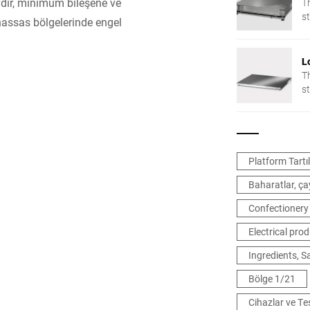
ydır, minimum bileşene ve
T
s
 hassas bölgelerinde engel
A
an
i
L
3
T
s
A
an
i
3
Platform Tartıl
Baharatlar, çay
Confectionery
Electrical pro
Ingredients, 
Bölge 1/21
Cihazlar ve Tes