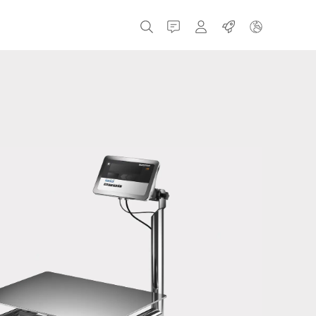
İletişim
MyBizerba
işler
Çek Cumhuriyeti
Yunanistan
Hollanda
Rusya
ispanya