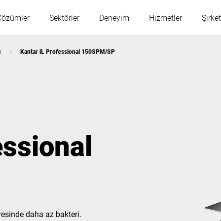
Çözümler
Sektörler
Deneyim
Hizmetler
Şirket
ı
Kantar iL Professional 150SPM/SP
Avusturya
Belçika
Fransa
Almanya
essional
Macaristan
İtalya
Polonya
Portekiz
Sırbistan
Slovakya
ayesinde daha az bakteri.