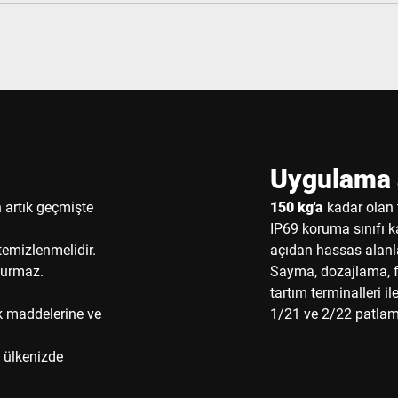
Uygulama a
 artık geçmişte
150 kg'a
kadar olan t
IP69 koruma sınıfı ka
temizlenmelidir.
açıdan hassas alanl
durmaz.
Sayma, dozajlama, fo
tartım terminalleri ile
ik maddelerine ve
1/21 ve 2/22 patlama
ve ülkenizde