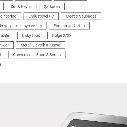
Süt & Peynir
Şarküteri
gineering
Endüstriyel PC
Meat & Sausages
imya, petrokimya ve ilaç
Endüstriyel tartım
raziler
Baby food
Bölge 2/22
nikler
Metal, Elektrik & Kimya
d
Convenience Food & Soups
r