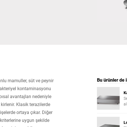
İsviçre
Türkiye
Birleşik Krallık
Bu ürünler de il
nlu mamuller, süt ve peynir
bakteriyel kontaminasyonu
K
pısal avantajları nedeniyle
S
kirlenir. Klasik terazilerde
al
çı
öşelerde ortaya çıkar. Diğer
iterlerine uygun şekilde
L