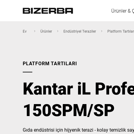
Ürünler & 
Ev
Ürünler
Endüstriyel Teraziler
Platform Tartılar
Avrupa
PLATFORM TARTILARI
Amerika
Kantar iL Prof
Asya
150SPM/SP
Avustralya
Gıda endüstrisi için hijyenik terazi - kolay temizlik s