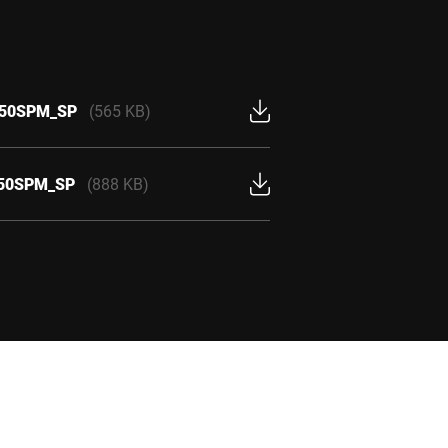
_150SPM_SP
(565 KB)
_150SPM_SP
(888 KB)