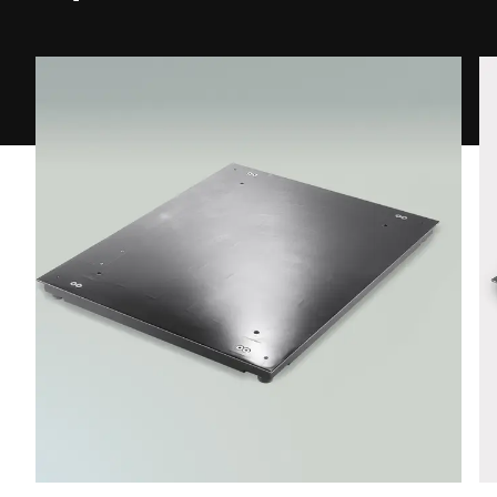
Telefon *
Utca *
Irányítószám *
Város *
Ország *
Az Ön üzenete nekünk *