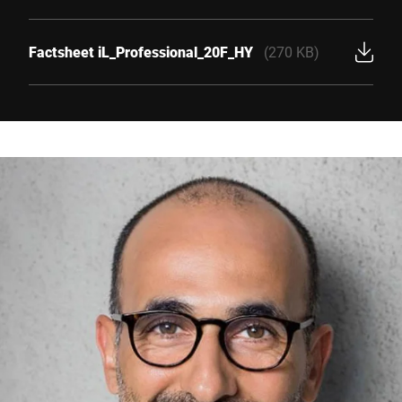
Factsheet iL_Professional_20F_HY
(270 KB)