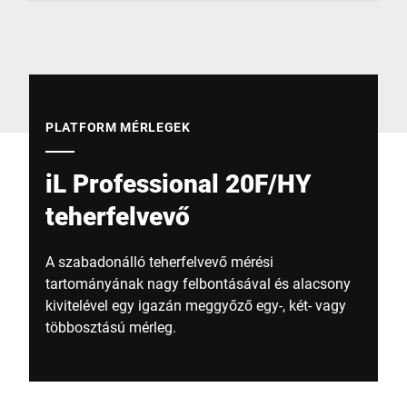
Globális weboldal
PLATFORM MÉRLEGEK
iL Professional 20F/HY
teherfelvevő
A szabadonálló teherfelvevő mérési
tartományának nagy felbontásával és alacsony
kivitelével egy igazán meggyőző egy-, két- vagy
többosztású mérleg.