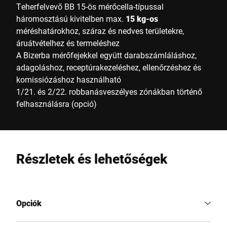
Teherfelvevő BB 15-ös mérőcella-típussal
háromosztású kivitelben max.
15 kg-os
méréshatárokhoz, száraz és nedves területekre,
áruátvételhez és termeléshez
A Bizerba mérőfejekkel együtt darabszámláláshoz,
adagoláshoz, receptúrakezeléshez, ellenőrzéshez és
komissiózáshoz használható
1/21. és 2/22. robbanásveszélyes zónákban történő
felhasználásra (opció)
Részletek és lehetőségek
Opciók