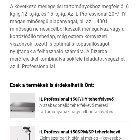
A következő mérlegelési tartományokhoz megfelelő: 6
kg-ig,12 kg-ig, és 15 kg-ig. Az iL Professional 20F/HY
magas minőségű alapanyagai, pl. az 1.4301
minőségű nemesacélból készült mérlegalváz vagy a
korrózióálló teherlap, még extrém környezeti
viszonyok között is optimális kopásállóságot
nyújtanak a felhasználó számára. A Bizerba
mérőfejekkel kombinálva sokféle feladatot végezhet
az iL Professionallal.
Ezek a termékek is érdekelhetik Önt:
iL Professional 150F/HY teherfelvevő
A szabadonálló teherfelvevő mérési
tartományának nagy felbontásával és
alacsony kivitelével egy igazán meggyőző egy-,
két- vagy többosztású mérleg.
iL Professional 150SPM/SP teherfelvevő
Élelmiszeripari higiéniai mérleg – kevesebb