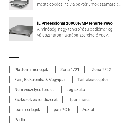
megtelepedési hely a baktériumok számára és
egyszerűbb tisztítás.
iL Professional 20000F/MP teherfelvevő
A minőségi nagy teherbírású padlómérleg
választhatóan aknába szerelhető vagy
szabadon álló kivitelben érhető el.
Platform mérlegek
Zóna 1/21
Zóna 2/22
Fém, Elektronika & Vegyipar
Terhelésreceptor
Nem veszélyes terület
Logisztika
Eszközök és rendszerek
Ipari mérés
Ipari mérlegek
Ipari PC-k
Asztal
Padló