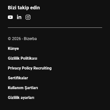
Bizi takip edin
E-mail *
Telefon
© 2026 - Bizerba
Seri Numarası
Künye
Gizlilik Politikası
Bize mesajınız *
Privacy Policy Recruiting
Sertifikalar
Kullanım Şartları
Gizlilik ayarları
Bu vesileyle bu isteği işlemek için verilerimin kullanımını kabul