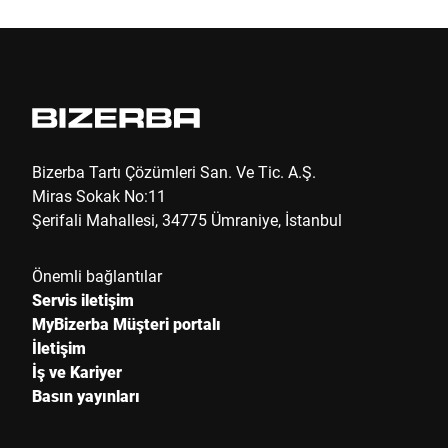
Şirket *
Müşteri numarası
Bizerba Tartı Çözümleri San. Ve Tic. A.Ş.
Miras Sokak No:11
Şerifali Mahallesi, 34775 Ümraniye, İstanbul
Sokak *
Önemli bağlantılar
Servis iletişim
Posta kodu *
MyBizerba Müşteri portalı
İletişim
İş ve Kariyer
Ülke *
Basın yayınları