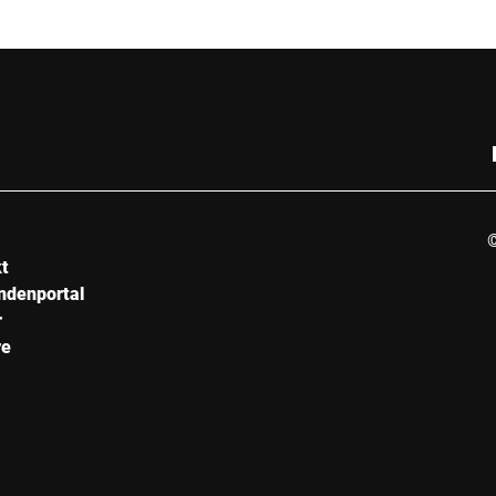
Strasse *
PLZ *
E-Mail *
©
kt
Seriennummer
ndenportal
r
re
Ihre Nachricht an uns *