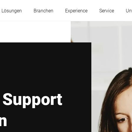
& Lösungen
Branchen
Experience
Service
Un
Österreich
Belgien
Frankreich
Deutschland
Ungarn
Italien
 Support
Polen
Portugal
n
Serbien
Slowakei