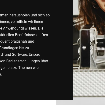
Schweiz
Türkei
emen herausholen und sich so
nnen, vermitteln wir Ihnen
Vereinigtes Königreich
ge Anwendungswissen. Die
viduellen Bedürfnisse zu. Den
equent praxisnah und
 Grundlagen bis zu
rd- und Software. Unsere
 von Bedienerschulungen über
ngen bis zu Themen wie
n.