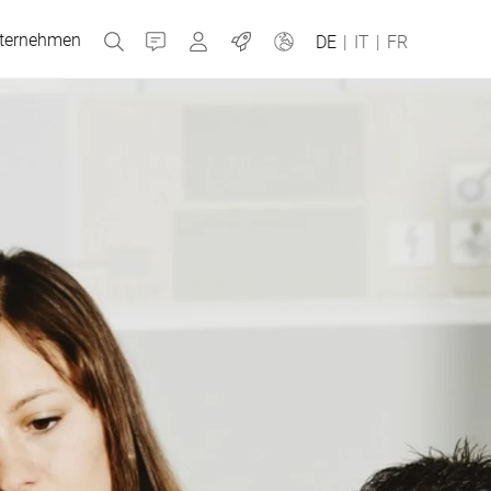
ternehmen
Kontakt
MyBizerba
Jobs
DE
|
IT
|
FR
Tschechien
Griechenland
Niederlande
Russland
Spanien