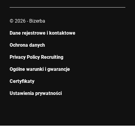
© 2026 - Bizerba
Wiadomość *
Dane rejestrowe i kontaktowe
Ochrona danych
Privacy Policy Recruiting
Ogólne warunki i gwarancje
Niniejszym potwierdzam, że zgadzam się na wykorzystanie
moich danych do przetworzenia tego żądania Dalsze informacje
Certyfikaty
można znaleźć w
Deklaracja ochrony danych
*
Ustawienia prywatności
Anti-Robot Verification
Click to start verification
Friendly
Captcha ⇗