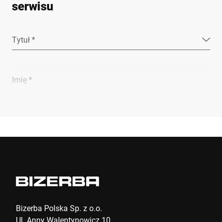
serwisu
Tytuł *
Imię *
Nazwisko *
Firma *
Numer klienta
Bizerba Polska Sp. z o.o.
Ul. Anny Walentynowicz 10