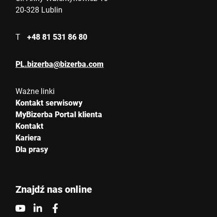
20-328 Lublin
Ulica *
T
+48 81 531 86 80
Kod pocztowy *
PL.bizerba@bizerba.com
Kraj *
Ważne linki
Kontakt serwisowy
MyBizerba Portal klienta
Kontakt
E-mail *
Kariera
Dla prasy
Telefon
Znajdź nas online
Numer seryjny