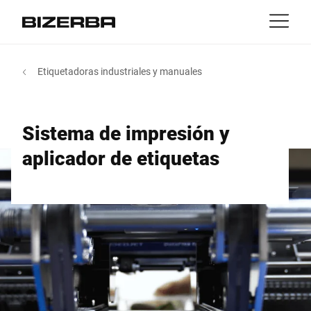
Contacto
Volver
Etiquetadoras industriales y manuales
MyBizerba
Productos y Soluciones
Europa
Trabajos
Sistema de impresión y
ar
America
Industrias
aplicador de etiquetas
Asia
Experiencia
Australia
Servicios
África
Empresa