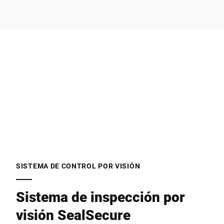
Empresa *
Email *
Teléfono *
Calle *
SISTEMA DE CONTROL POR VISIÓN
Sistema de inspección por
Código postal *
visión SealSecure