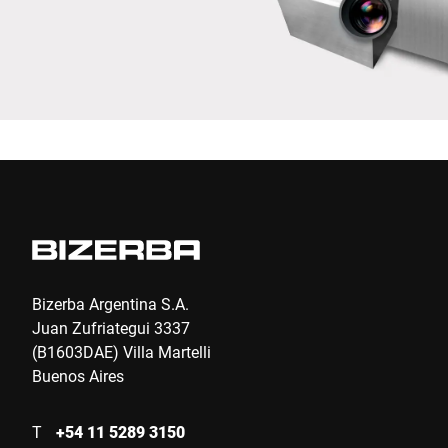
Anti-Robot Verification
Click to start verification
Friendly
Captcha ⇗
Enviar
Bizerba Argentina S.A.
Juan Zufriategui 3337
(B1603DAE) Villa Martelli
Buenos Aires
T
+54 11 5289 3150