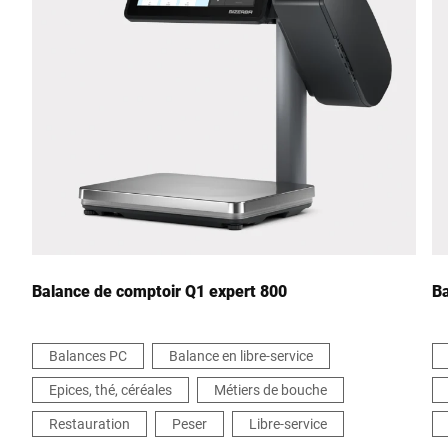
Ville *
Pays *
Votre demande *
Balance de comptoir Q1 expert 800
Ba
Balances PC
Balance en libre-service
Epices, thé, céréales
Métiers de bouche
Je confirme par la présente que j'accepte l'utilisation de mes
données pour traiter cette demande De plus amples informations
Restauration
Peser
Libre-service
peuvent être trouvées dans le
Déclaration de protection des