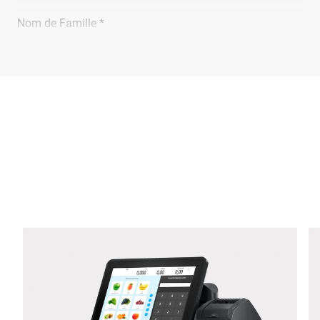
Nom de Famille *
Entreprise *
E-Mail *
Téléphone *
Rue *
Code postal *