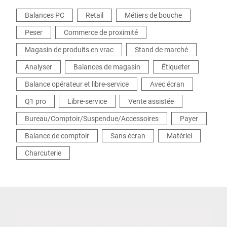
intuitif et facile à utiliser afin de s’adapter à
Balances PC
Retail
Métiers de bouche
toutes les besoins de nouvelles fonctionnalités.
Peser
Commerce de proximité
Magasin de produits en vrac
Stand de marché
Analyser
Balances de magasin
Étiqueter
Balance opérateur et libre-service
Avec écran
Q1 pro
Libre-service
Vente assistée
Bureau/Comptoir/Suspendue/Accessoires
Payer
Balance de comptoir
Sans écran
Matériel
Charcuterie