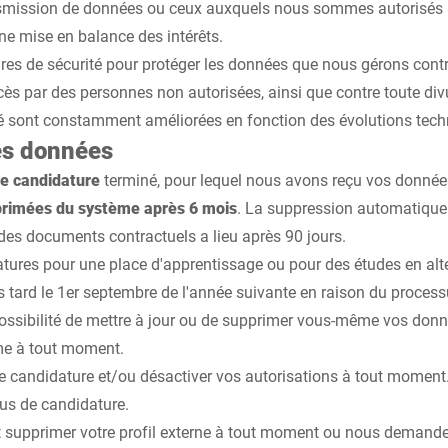
smission de données ou ceux auxquels nous sommes autorisés 
ne mise en balance des intérêts.
es de sécurité pour protéger les données que nous gérons contr
cès par des personnes non autorisées, ainsi que contre toute div
é sont constamment améliorées en fonction des évolutions tech
es données
de candidature
terminé, pour lequel nous avons reçu vos données,
rimées du système après 6 mois
. La suppression automatiqu
des documents contractuels a lieu après 90 jours.
tures pour une place d'apprentissage ou pour des études en alt
 tard le 1er septembre de l'année suivante en raison du process
possibilité de mettre à jour ou de supprimer vous-même vos donn
me à tout moment.
re candidature et/ou désactiver vos autorisations à tout moment.
us de candidature.
upprimer votre profil externe à tout moment ou nous demander 