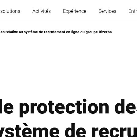
 solutions
Activités
Expérience
Services
Entr
ées relative au système de recrutement en ligne du groupe Bizerba
L'Autriche
Belgique
France
Allemagne
Hongrie
Italie
de protection d
Pologne
Portugal
système de recr
Serbie
Slovaquie