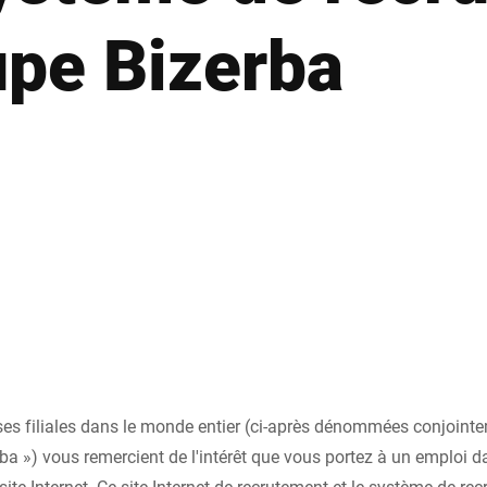
upe Bizerba
Suisse
Turquie
Royaume-Uni
ses filiales dans le monde entier (ci-après dénommées conjoint
ba ») vous remercient de l'intérêt que vous portez à un emploi da
 site Internet. Ce site Internet de recrutement et le système de re