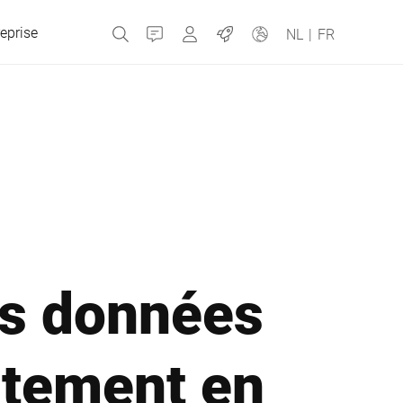
eprise
Contact
MyBizerba
Emplois
NL
|
FR
République tchèque
Grèce
Pays-Bas
es données
Russie
utement en
Espagne