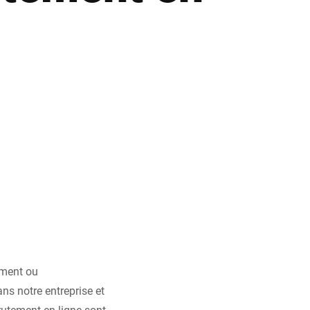
Ukraine
ement ou
ns notre entreprise et
crutement en ligne sont