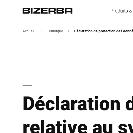
Produits &
Accueil
Juridique
Déclaration de protection des donn
L'Europe
Amérique
Déclaration 
Asie
Australie
relative au 