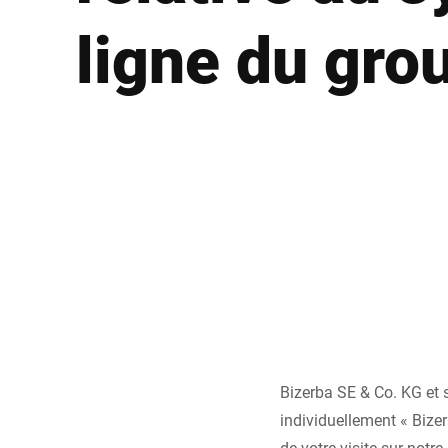
Afrique
ligne du gro
Site Web mondial
Bizerba SE & Co. KG et 
individuellement « Bizer
de votre visite sur notre