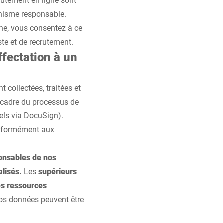
anisme responsable.
gne, vous consentez à ce
ste et de recrutement.
ffectation à un
 collectées, traitées et
 cadre du processus de
els via DocuSign).
conformément aux
ponsables de nos
lisés.
Les
supérieurs
es ressources
vos données peuvent être