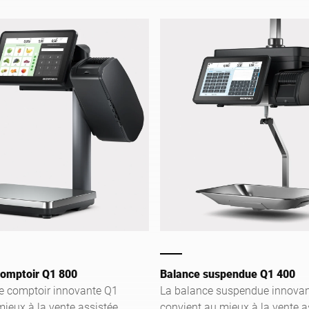
tée et le libre-service
votre vente assistée et votre
commerce.
étiquetage.
comptoir Q1 800
Balance suspendue Q1 400
e comptoir innovante Q1
La balance suspendue innova
ieux à la vente assistée,
convient au mieux à la vente a