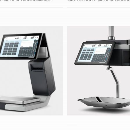
ce et à l'étiquetage de prix.
au libre-service et à l'étiquetag
le capacitif avec son
L'écran tactile capacitif avec s
phique intuitive permet à
interface graphique intuitive p
d'utiliser la balance Q1 de
votre équipe d'utiliser la bala
fois simple et efficace. Le
manière à la fois simple et effi
arge très plat permet à la
plateau de charge très plat per
voir une vue optimale sur
clientèle d'avoir une vue optim
se. Votre équipe accède
la marchandise. Votre équipe 
née aux produits se
sans être gênée aux produits s
 le comptoir réfrigéré
trouvant dans le comptoir réfri
design peu encombrant.
grâce à son design peu encom