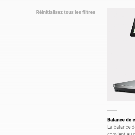
la vente assis
dans votre 
Réinitialisez tous les filtres
Balance de 
La balance d
convient au m