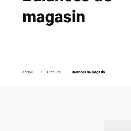
Afrique
magasin
Site Web mondial
Accueil
Produits
Balances de magasin