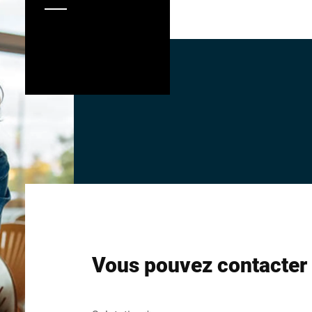
es prix et du préemballage
tion multimédia, par
ecettes adaptées ou de
 de ventes croisées pour
Vous pouvez contacter 