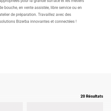
appropriées pour la grande surface et les métiers
de bouche, en vente assistée, libre service ou en
Ukraine
atelier de préparation. Travaillez avec des
solutions Bizerba innovantes et connectées !
20 Résultats