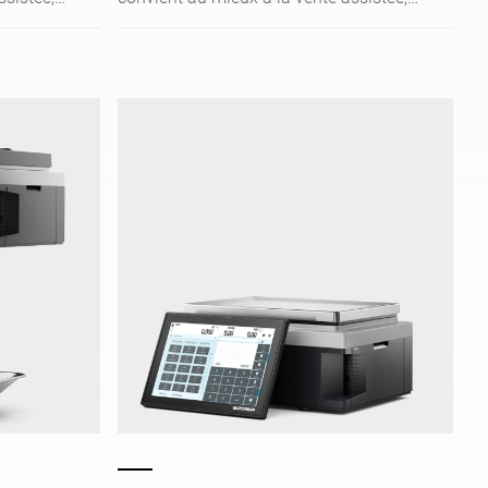
e de prix.
au libre-service et à l'étiquetage de prix.
on
L'écran tactile capacitif avec son
ermet à
interface graphique intuitive permet à
nce Q1 de
votre équipe d'utiliser la balance Q1 de
cace. Le
manière à la fois simple et efficace. Le
met à la
plateau de charge très plat permet à la
ale sur
clientèle d'avoir une vue optimale sur
accède
la marchandise. Votre équipe accède
e
sans être gênée aux produits se
géré
trouvant dans le comptoir réfrigéré
brant.
grâce à son design peu encombrant.