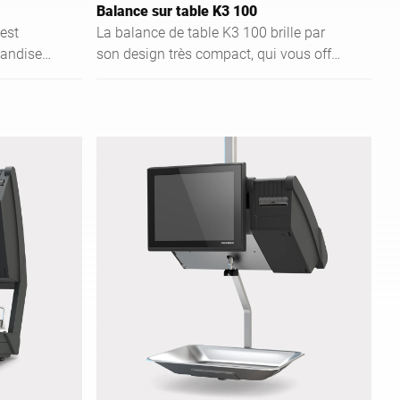
Balance sur table K3 100
est
La balance de table K3 100 brille par
handises
son design très compact, qui vous offre
nnerie -
une grande flexibilité sur le lieu
ice, par
d'utilisation : Utilisez la balance K3 100
pour la vente assistée comme pour le
nce
libre-service. Malgré ses dimensions
n
réduites, cette balance compacte est
ement
un véritable multitalent. En
ents
combinaison avec un tiroir-caisse, elle
 plateau
se transforme en une solution de
fiable
caisse enregistreuse performante. Elle
ns le
peut être utilisée pour l'étiquetage des
orsque
prix / le préemballage et permet une
pées. La
présentation multimédia de qualité, par
onnelle
exemple des messages publicitaires ou
e les
des propositions de vente croisée pour
age, de
vos clients. La variante plate de la
balance K3 100 est encore plus