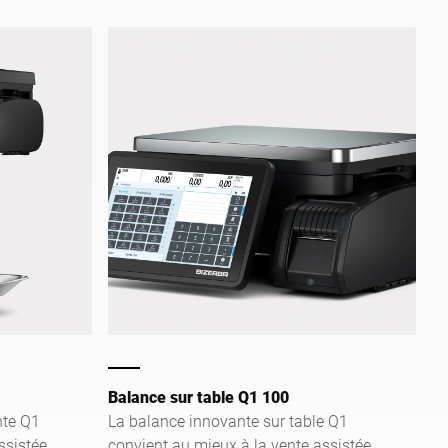
capacitif avec une interface graphique
intuitive permet une utilisation facile et
efficace.
Balance sur table Q1 100
nte Q1
La balance innovante sur table Q1
ssistée,
convient au mieux à la vente assistée,