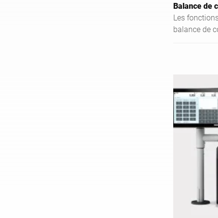
Balance de 
Les fonctions
balance de c
pesage dans l
libre-service,
variante bou
pesage), l'éti
préemballage
l'affichage 
par exemple 
ou les promot
utilisateur in
convivialité d
du client grâ
capacitive mu
la reconnaiss
IA génère une
à l'écran. C
le confort de