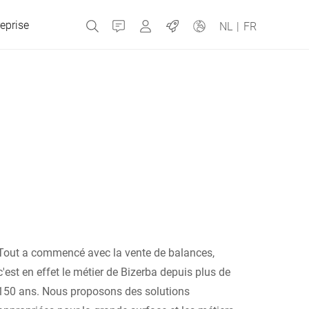
eprise
Contact
MyBizerba
Emplois
NL
|
FR
République tchèque
Grèce
Pays-Bas
Russie
Tout a commencé avec la vente de balances,
c'est en effet le métier de Bizerba depuis plus de
150 ans. Nous proposons des solutions
Espagne