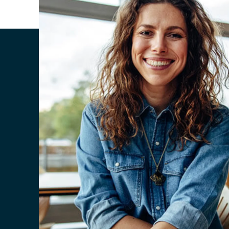
l'affichage d
à la présenta
exemple de r
propositions
vos clients.