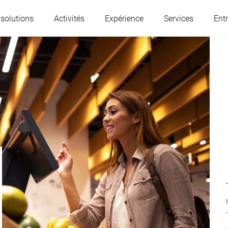
 solutions
Activités
Expérience
Services
Entr
L'Autriche
Belgique
France
Allemagne
Hongrie
Italie
Pologne
Portugal
Serbie
Slovaquie