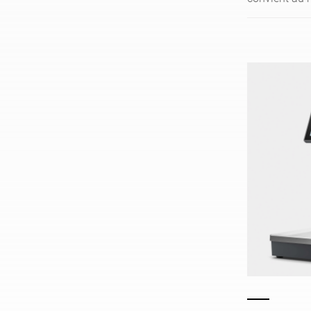
au libre-servi
L'écran tacti
interface gra
votre équipe 
manière à la 
plateau de ch
clientèle d'a
la marchandi
sans être gê
trouvant dans
grâce à son 