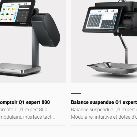
comptoir Q1 expert 800
Balance suspendue Q1 expert
omptoir Q1 expert 800 :
Balance suspendue Q1 expert 
modulaire, interface tactile
Modulaire, intuitive et dotée d'
echnologie Linerless. Elle
concept d'hygiène idéal pour l
tion parfaite pour optimiser
produits frais (poissonnerie). 