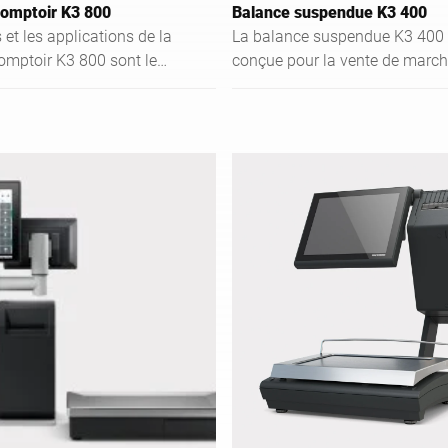
comptoir K3 800
Balance suspendue K3 400
 et les applications de la
La balance suspendue K3 400 
omptoir K3 800 sont le
conçue pour la vente de marc
es rayons réfrigérés et en
- comme au comptoir de poisso
 (à l'exception de la
et comme balance de libre-serv
langerie sans capteur de
exemple au rayon des fruits et
quetage des prix / le
légumes. Le design de la bala
, l'encaissement ainsi que
suspendue est basé sur un pla
de contenus multimédias,
d'hygiène bien pensé, spécial
pour les ventes croisées
conçu pour le pesage des alim
ions de prix. L'interface
frais. Le montage ingénieux du
tuitive assure la
de charge garantit de manière 
u côté de l'utilisateur et
qu'aucun liquide ne pénètre da
ce à la technologie
boîtier et les raccords, même l
ltitouch. En libre-service,
les marchandises sont détrem
ance d'objets assistée par
balance suspendue multifoncti
 présélection de produits
réunit sous une forme compact
ela améliore non seulement
fonctions de pesage, d'étiquet
s clients, mais contribue
conseil à la clientèle et