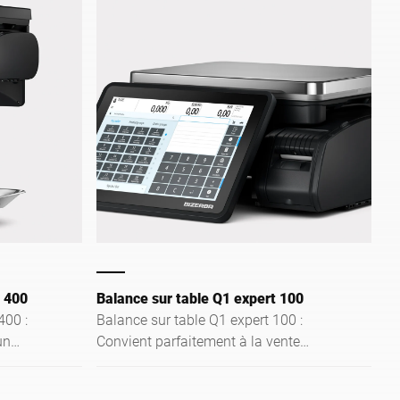
 400
Balance sur table Q1 expert 100
400 :
Balance sur table Q1 expert 100 :
un
Convient parfaitement à la vente
es
assistée, au libre-service et à
Optimisez
l'étiquetage des prix. Un écran tactile