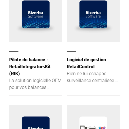
peser. Standardisée,
ouverte et évolutive.
Pilote de balance -
Logiciel de gestion
RetailIntegratorsKit
RetailControl
(RIK)
Rien ne lui échappe :
La solution logicielle OEM
surveillance centralisée et
pour vos balances
adressage des réseaux
Bizerba
d'appareils ou bien
d'appareils individuels -
évolutif, flexible, clair.