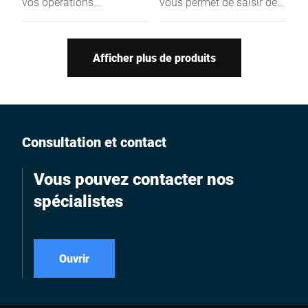
vos opérations
vous permet de saisir des
commerciales avec
données de traçabilité
l'application PushReceipt
pour un étiquetage
et accédez en temps réel
facilité.
Afficher plus de produits
à vos transactions
clôturées.
Consultation et contact
Vous pouvez contacter nos
spécialistes
Ouvrir