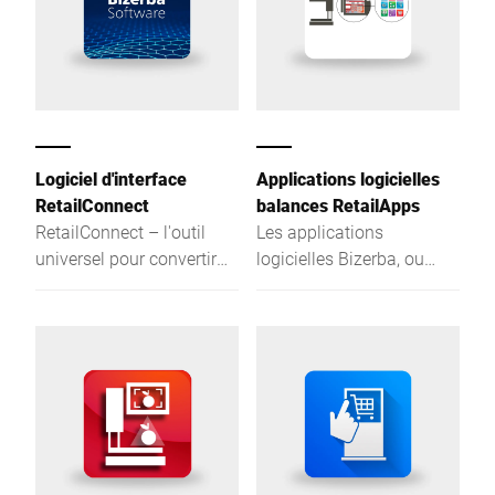
Logiciel d'interface
Applications logicielles
RetailConnect
balances RetailApps
RetailConnect – l'outil
Les applications
universel pour convertir
logicielles Bizerba, ou
les données à partir de
RetailApps, permettent de
n'importe quelle source.
personnaliser la balance
Le pilote de
en fonction des besoins
communication intégré
de chaque rayon. A
assure leur transmission
chacun son application
parfaite indépendamment
en fonction des objectifs
de l'appareil et de la
visés : Digitalisation des
version. Flexible, robuste
rayons frais, gains de