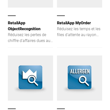
et unique dans le
temps, lutte contre le
domaine de l'intégration.
gaspillage alimentaire,
mise en place d’une
solution omnicanale.
RetailApp
RetailApp MyOrder
ObjectRecognition
Réduisez les temps et les
Réduisez les pertes de
files d'attente au rayon
chiffre d'affaires dues aux
frais et créez une
enregistrements erronés
meilleure expérience
dans le libre-service et
d'achat et d'utilisation
offrez à votre clientèle
pour vos employés et vos
une expérience d'achat
clients.
moderne et confortable :
RetailApp
ObjectRecognition de
Bizerba permet d'identifier
automatiquement les
produits posés sur la
balance du libre-service