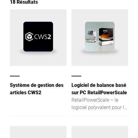
18 Résultats
Système de gestion des
Logiciel de balance basé
articles CWS2
sur PC RetailPowerScale
RetailPowerScale – le
logiciel polyvalent pour la
balance, qui relève tous
les défis : vendre,
encaisser, étiqueter,
conseiller, promouvoir et