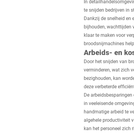
In detailhandelsomgevin
te snijden bedrijven in 
Dankzij de snelheid en 
bijhouden, wachttijden 
klaar te maken voor ver
broodsnijmachines helpe
Arbeids- en ko
Door het snijden van br
verminderen, wat zich v
bezighouden, kan worden
deze verbeterde efficië
De arbeidsbesparingen d
in veeleisende omgeving
handmatige arbeid te ve
algehele productiviteit 
kan het personeel zich 