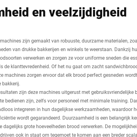
heid en veelzijdigheid
achines zijn gemaakt van robuuste, duurzame materialen, zoals
eden van drukke bakkerijen en winkels te weerstaan. Dankzij h
odsoorten verwerken en zorgen ze voor uniforme sneden die esse
ls de klanttevredenheid. Of het nu gaat om zacht sandwichbroo
ze machines zorgen ervoor dat elk brood perfect gesneden word
bakkerij.
esultaten zijn deze machines uitgerust met gebruiksvriendelijke
e bedienen zijn, zelfs voor personeel met minimale training. Da
dloos integreren in hun dagelijkse werkzaamheden, waardoor he
ficiëntie wordt gegarandeerd. Duurzaamheid is een belangrijk ke
ie dagelijks grote hoeveelheden brood verwerken. De mogelijkh
bedrijven ook in staat om tegemoet te komen aan een breder sca