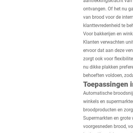
aantrekkingskracht van 
ontvangen. Of het nu ga
van brood voor de inter
klanttevredenheid te b
Voor bakkerijen en wink
Klanten verwachten uni
ervoor dat aan deze ve
zorgt ook voor flexibili
nu dikke plakken prefer
behoeften voldoen, zoda
Toepassingen i
Automatische broodsnijm
winkels en supermarkten
broodproducten en zorg
Supermarkten en grote 
voorgesneden brood, voo