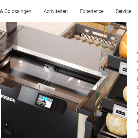
 & Oplossingen
Activiteiten
Experience
Service
Oostenrijk
België
Frankrijk
Duitsland
Hongarije
Italië
Polen
Portugal
ine
Servië
Slowakije