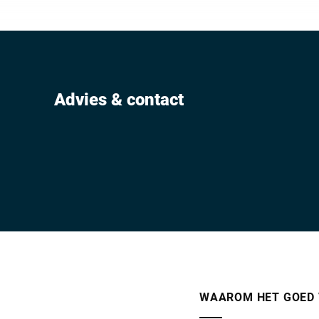
bakkerijwink
van de super
het brood na
snijden in dr
snijdiktes. H
maakt het su
Advies & contact
broodsnijmac
WAAROM HET GOED 