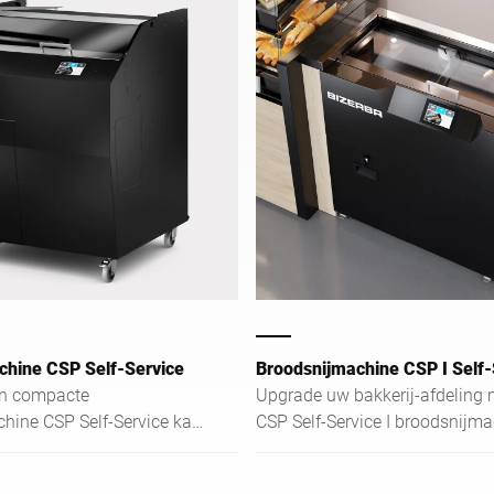
chine CSP Self-Service
Broodsnijmachine CSP I Self-
en compacte
Upgrade uw bakkerij-afdeling 
hine CSP Self-Service kan
CSP Self-Service I broodsnijma
en geplaatst op de
Deze handige
ngsafdeling van de
inbouwbroodsnijmachine voor