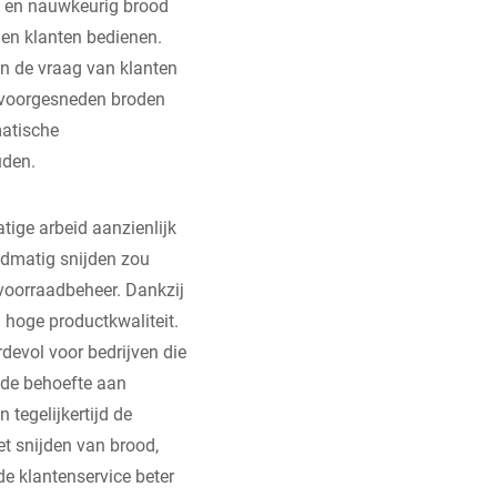
el en nauwkeurig brood
llen klanten bedienen.
en de vraag van klanten
om voorgesneden broden
matische
uden.
ige arbeid aanzienlijk
ndmatig snijden zou
 voorraadbeheer. Dankzij
 hoge productkwaliteit.
devol voor bedrijven die
 de behoefte aan
tegelijkertijd de
et snijden van brood,
de klantenservice beter