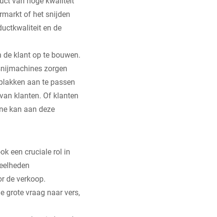
uct van hoge kwaliteit
rmarkt of het snijden
ductkwaliteit en de
n de klant op te bouwen.
snijmachines zorgen
 plakken aan te passen
 van klanten. Of klanten
ine kan aan deze
k een cruciale rol in
veelheden
r de verkoop.
 grote vraag naar vers,