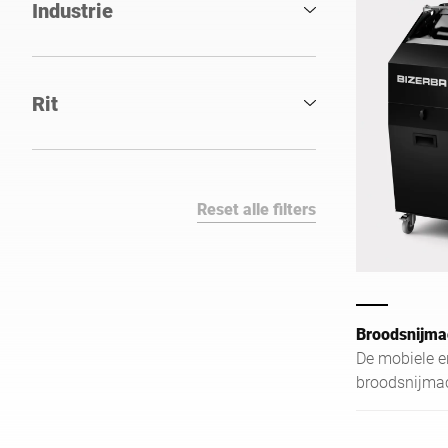
Industrie
Rit
Reset alle filters
Broodsnijma
De mobiele 
broodsnijmac
flexibel word
zelfsbedieni