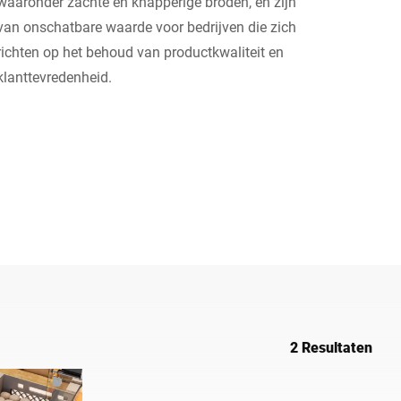
waaronder zachte en knapperige broden, en zijn
van onschatbare waarde voor bedrijven die zich
Oekraïne
richten op het behoud van productkwaliteit en
klanttevredenheid.
2 Resultaten