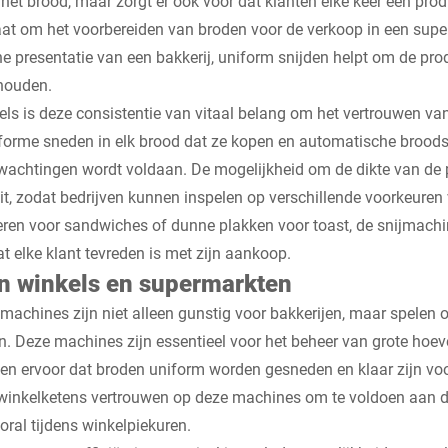
het brood, maar zorgt er ook voor dat klanten elke keer een prod
at om het voorbereiden van broden voor de verkoop in een supe
ne presentatie van een bakkerij, uniform snijden helpt om de pro
ehouden.
els is deze consistentie van vitaal belang om het vertrouwen va
forme sneden in elk brood dat ze kopen en automatische brood
rwachtingen wordt voldaan. De mogelijkheid om de dikte van de
teit, zodat bedrijven kunnen inspelen op verschillende voorkeuren
eren voor sandwiches of dunne plakken voor toast, de snijmach
t elke klant tevreden is met zijn aankoop.
n winkels en supermarkten
achines zijn niet alleen gunstig voor bakkerijen, maar spelen oo
. Deze machines zijn essentieel voor het beheer van grote hoe
en ervoor dat broden uniform worden gesneden en klaar zijn voo
winkelketens vertrouwen op deze machines om te voldoen aan de
ral tijdens winkelpiekuren.