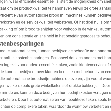
gen, waar efficiëntie essentieel is, stelt de mogelijkheid om sn
staat om de productkwaliteit te handhaven terwijl ze grote aanta
efficiëntie van automatische broodsnijmachines kunnen bedrijv
verkorten en de servicekwaliteit verbeteren. Of het doel nu is 
pakking of om brood te snijden voor verkoop in de winkel, auto
n om consistentie en snelheid in het bereidingsproces te beho
stenbesparingen
ood te automatiseren, kunnen bedrijven de behoefte aan handmat
ertaalt in kostenbesparingen. Personeel dat zich anders met ha
 ingezet voor andere essentiële taken, zoals klantenservice of
ntie kunnen bedrijven meer klanten bedienen met behoud van een
ie automatische broodsnijmachines opleveren, zijn vooral waar
en werken, zoals grote winkelketens of drukke bakkerijen. Door
rminderen, kunnen deze bedrijven hun bedrijfskosten verlagen en 
verbeteren. Door het automatiseren van repetitieve taken, zoals h
richten op complexere taken, waardoor de workflow verbetert en 