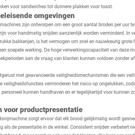
akken voor sandwiches tot dunnere plakken voor toast.
 veeleisende omgevingen
machines zijn ontworpen om een groot aantal broden per uur te
g zijn voor handmatig snijden aanzienlijk worden verminderd. In
rukke bakkerijen, is het vermogen om snel en nauwkeurig grote
 een soepele werking. De hoge verwerkingscapaciteit van deze m
 piekperioden aan de vraag van klanten kunnen voldoen zonder a
itgerust met geavanceerde veiligheidsmechanismen die een veil
e veiligheidsfuncties verminderen het risico op ongelukken, zoda
personeel kunnen handhaven en er tegelijkertijd voor kunnen zo
.
n voor productpresentatie
nijmachine zorgt ervoor dat elk brood gelijkmatig wordt gesned
 als de presentatie in de winkel. Consistent snijden verbetert nie