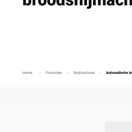
Afrika
Wereldwijde website
Home
Producten
Snijmachines
Automatische b