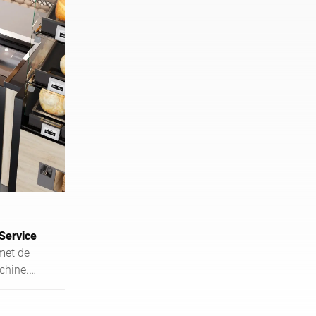
Service
met de
chine.
 het