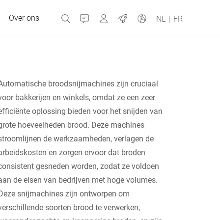
Over ons
Contact
MyBizerba
Jobs
NL
|
FR
Automatische broodsnijmachines zijn cruciaal
Tsjechische Republiek
voor bakkerijen en winkels, omdat ze een zeer
efficiënte oplossing bieden voor het snijden van
Griekenland
grote hoeveelheden brood. Deze machines
stroomlijnen de werkzaamheden, verlagen de
Nederland
arbeidskosten en zorgen ervoor dat broden
consistent gesneden worden, zodat ze voldoen
Rusland
aan de eisen van bedrijven met hoge volumes.
Deze snijmachines zijn ontworpen om
verschillende soorten brood te verwerken,
Spanje