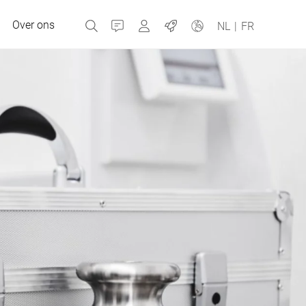
Over ons
Contact
MyBizerba
Jobs
NL
|
FR
Tsjechische Republiek
Griekenland
Nederland
Rusland
Spanje