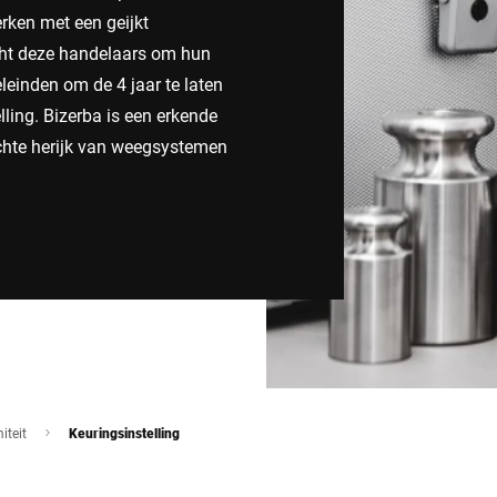
erken met een geijkt
Zwitserland
Turkije
cht deze handelaars om hun
leinden om de 4 jaar te laten
Verenigd Koninkrijk
lling. Bizerba is een erkende
lichte herijk van weegsystemen
iteit
Keuringsinstelling