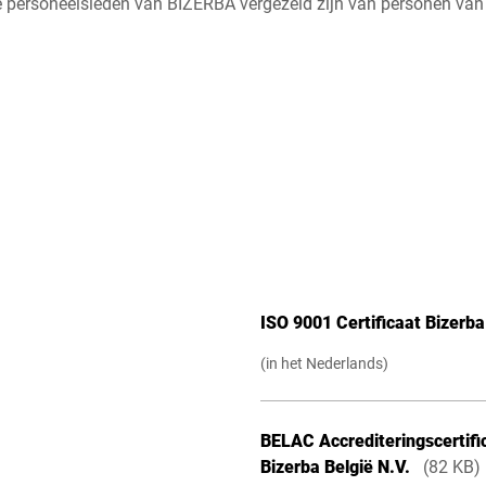
de personeelsleden van BIZERBA vergezeld zijn van personen va
ISO 9001 Certificaat Bizerb
(in het Nederlands)
BELAC Accrediteringscertific
Bizerba België N.V.
(82 KB)