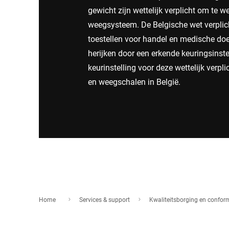
Afrika
gewicht zijn wettelijk verplicht om te w
weegsysteem. De Belgische wet verpli
toestellen voor handel en medische doe
Wereldwijde website
herijken door een erkende keuringsinste
keurinstelling voor deze wettelijk verp
en weegschalen in België.
Home
Services & support
Kwaliteitsborging en conform