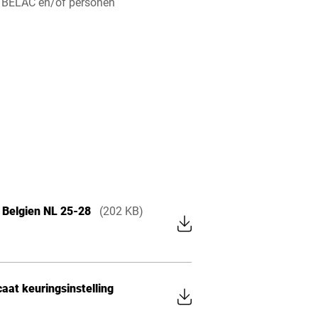
n BELAC en/of personen
a Belgien NL 25-28
(202 KB)
aat keuringsinstelling