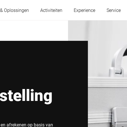
 & Oplossingen
Activiteiten
Experience
Service
Oostenrijk
België
Frankrijk
Duitsland
Hongarije
Italië
stelling
Polen
Portugal
Servië
Slowakije
 en afrekenen op basis van