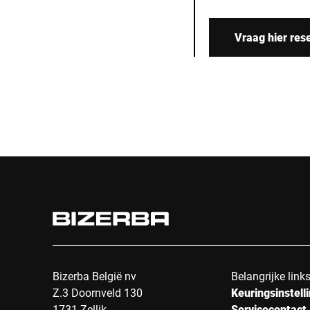
Vraag hier res
Bizerba België nv
Belangrijke link
Z.3 Doornveld 130
Keuringsinstell
1731 Zellik
Servicecontact