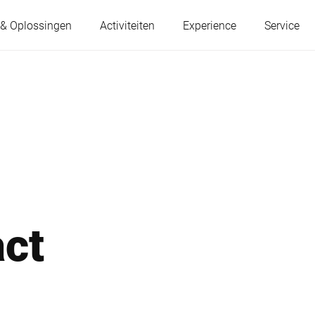
 & Oplossingen
Activiteiten
Experience
Service
Oostenrijk
België
Frankrijk
Duitsland
Hongarije
Italië
act
Polen
Portugal
Servië
Slowakije