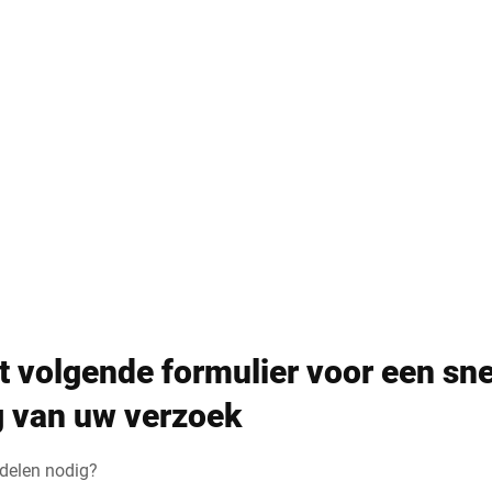
Straat *
Postcode *
E-Mail *
Serienummer
t volgende formulier voor een sne
Uw bericht aan ons *
g van uw verzoek
rdelen nodig?