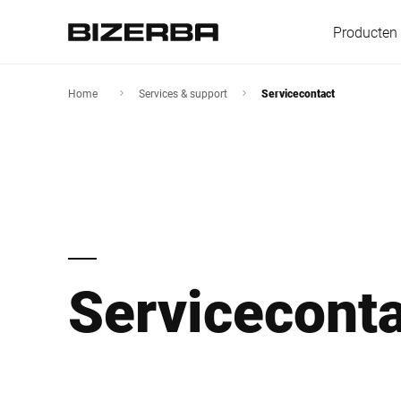
Producten
Home
Services & support
Servicecontact
Europa
Amerika
Servicecont
Azië
Australië