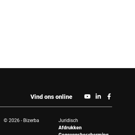
an mijn gegevens om dit verzoek te verwerken Meer informatie
rming
*
Indienen
Vind ons online
© 2026 - Bizerba
Juridisch
Afdrukken
Gegevensbescherming