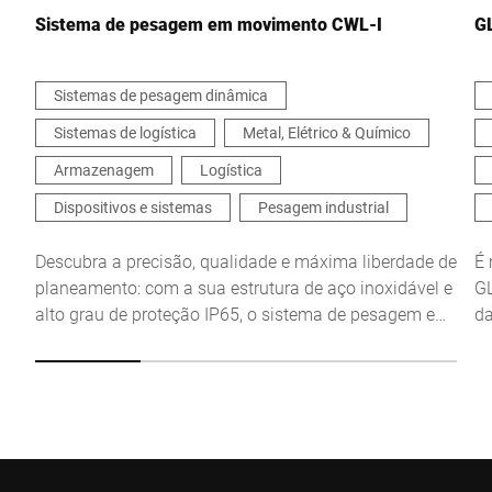
Sistema de pesagem em movimento CWL-I
G
Sistemas de pesagem dinâmica
Sistemas de logística
Metal, Elétrico & Químico
Confirmo que concordo com o uso dos meus dados para
processar essa solicitação Informações adicionais podem ser
Armazenagem
Logística
encontradas no
Declaração de proteção de dados
*
Dispositivos e sistemas
Pesagem industrial
Anti-Robot Verification
Descubra a precisão, qualidade e máxima liberdade de
É 
Click to start verification
planeamento: com a sua estrutura de aço inoxidável e
GL
Friendly
Captcha ⇗
alto grau de proteção IP65, o sistema de pesagem em
da
movimento CWL-I é perfeitamente apropriado para os
as
requisitos industriais. Este controlador de peso ou
pr
balança automática proporciona resultados precisos
os
Enviar
de cargas elevadas. Escolha a melhor solução para as
suas necessidades com a grande variedade de
modelos e numerosas opções.