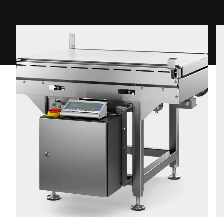
Telefone *
Rua *
CEP *
Cidade *
País *
Sua mensagem para nós *