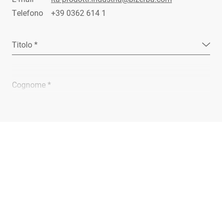
Telefono
+39 0362 614 1
Titolo *
Cognome *
Ragione sociale *
E-mail *
Telefono *