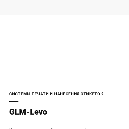
Компания *
E-mail *
Телефон *
Улица *
СИСТЕМЫ ПЕЧАТИ И НАНЕСЕНИЯ ЭТИКЕТОК
GLM-Levo
Почтовый индекс *