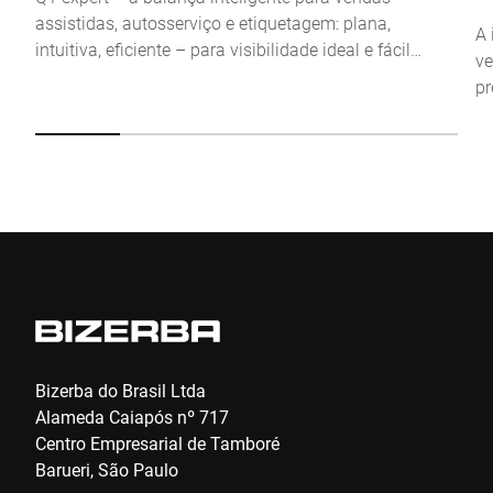
assistidas, autosserviço e etiquetagem: plana,
Anti-Robot Verification
A 
intuitiva, eficiente – para visibilidade ideal e fácil
Click to start verification
ve
acesso
Friendly
Captcha ⇗
pr
co
co
es
Enviar
ót
pe
pr
Bizerba do Brasil Ltda
Alameda Caiapós nº 717
Centro Empresarial de Tamboré
Barueri, São Paulo