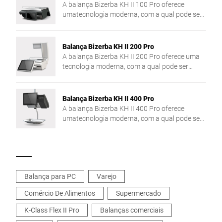
A balança Bizerba KH II 100 Pro oferece
umatecnologia moderna, com a qual pode ser
completamente flexível. Mais potência graças
ao poderoso processador Intel® Quad Core e à
grande memória principal.
Balança Bizerba KH II 200 Pro
A balança Bizerba KH II 200 Pro oferece uma
tecnologia moderna, com a qual pode ser
completamente flexível. Mais potência graças
ao poderoso processador Intel® Quad Core e à
grande memória principal.
Balança Bizerba KH II 400 Pro
A balança Bizerba KH II 400 Pro oferece
umatecnologia moderna, com a qual pode ser
completamente flexível. Mais potência graças
ao processador potente Intel® Quad Core e à
grande memória principal.
Balança para PC
Varejo
Comércio De Alimentos
Supermercado
K-Class Flex II Pro
Balanças comerciais