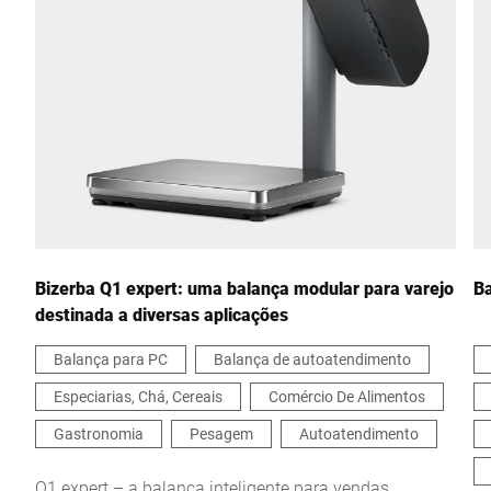
Cidade *
País *
Sua mensagem para nós *
Bizerba Q1 expert: uma balança modular para varejo
Ba
destinada a diversas aplicações
Balança para PC
Balança de autoatendimento
Especiarias, Chá, Cereais
Comércio De Alimentos
Confirmo que concordo com o uso dos meus dados para
processar essa solicitação Informações adicionais podem ser
Gastronomia
Pesagem
Autoatendimento
encontradas no
Declaração de proteção de dados
*
Q1 expert – a balança inteligente para vendas