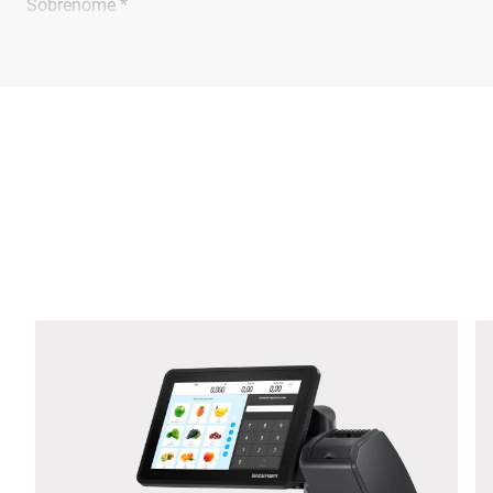
Sobrenome *
Empresa *
E-mail *
Telefone *
Rua *
CEP *