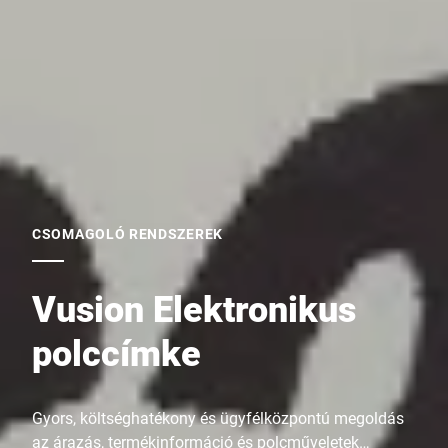
CSOMAGOLÓ RENDSZEREK
Vusion Elektronikus
polccímke
Gyors, költséghatékony és ügyfélközpontú megoldás
az árazás, termékinformáció és polcműveletek