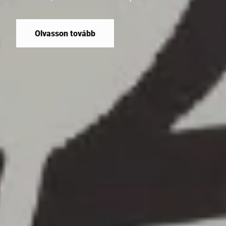
digitalizálására. Felhő a kiskereskedelemben –
Kövesse nyomon, felügyelje és kezelje a
kiskereskedelmi IoT-eszközöket bárhonnan.
Olvasson tovább