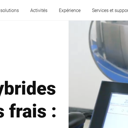
 solutions
Activités
Expérience
Services et suppor
L'Autriche
Belgique
France
Allemagne
ybrides
Hongrie
Italie
 frais :
Pologne
Portugal
Serbie
Serbia