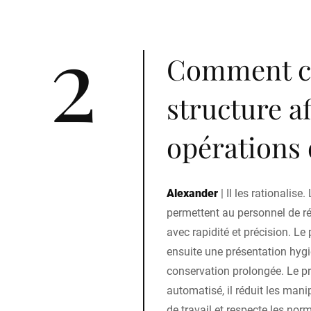
2
Comment ce
structure af
opérations 
Alexander
|
Il les rationalise
permettent au personnel de 
avec rapidité et précision. L
ensuite une présentation hygi
conservation prolongée. Le p
automatisé, il réduit les mani
de travail et respecte les nor