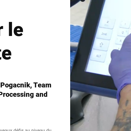
Espagne
Suisse
r le
Ukraine
Royaume-Uni
te
r Pogacnik, Team
Processing and
uveaux défis au niveau du