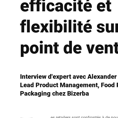
efficacité et
Afrique
flexibilité su
Site Web mondial
point de ven
Interview d'expert avec Alexande
Lead Product Management, Food 
Packaging chez Bizerba
es retailers sont confrontés à de no