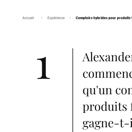
Accueil
Expérience
Comptoirs hybrides pour produits fra
1
Alexande
commence
qu'un co
produits 
gagne-t-i