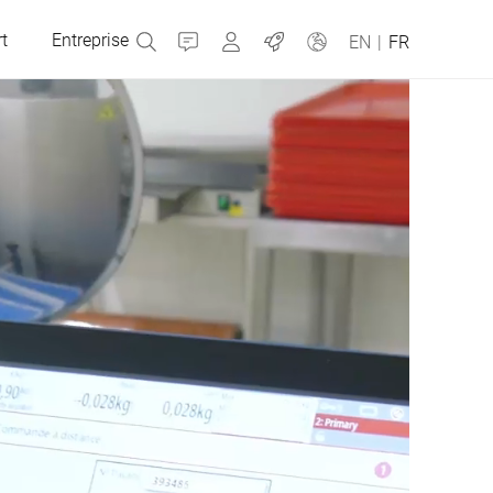
t
Entreprise
Contact
MyBizerba
Emplois
EN
|
FR
République tchèque
Grèce
Pays-Bas
Russie
Slovaquie