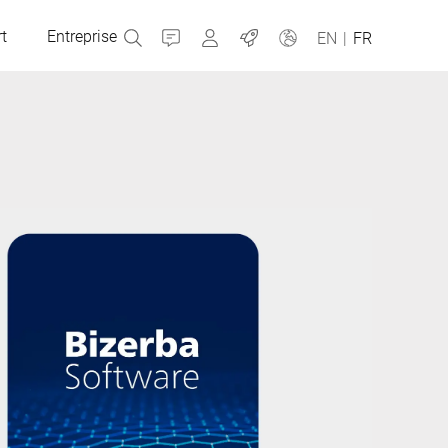
t
Entreprise
Contact
MyBizerba
Emplois
EN
|
FR
République tchèque
Grèce
Pays-Bas
Russie
Slovaquie