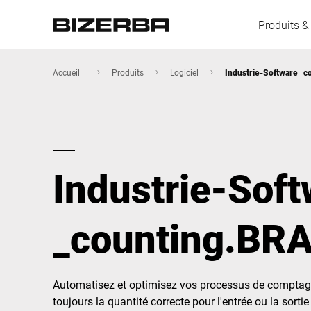
Produits &
Accueil
Produits
Logiciel
Industrie-Software _
L'Europe
Industrie-Sof
Amérique
_counting.BR
Asie
Australie
Automatisez et optimisez vos processus de comptage 
toujours la quantité correcte pour l'entrée ou la sort