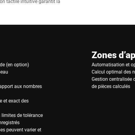
n tactile intuitive garantit la
Zones d’ap
e (en option)
Automatisation et o
seau
Calcul optimal des 
Gestion centralisée
 rapport aux nombres
de pièces calculés
e et exact des
 limites de tolérance
registrés
es peuvent varier et