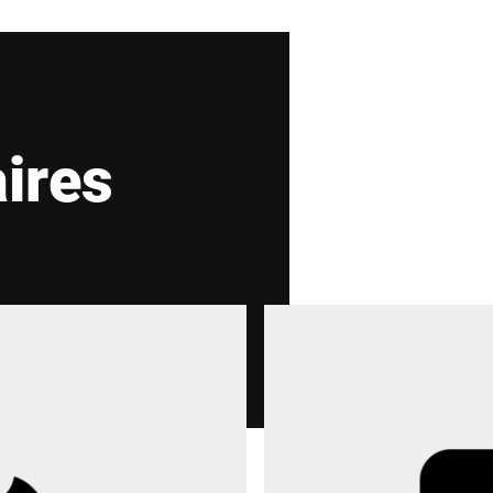
Pays *
aires
Votre demande *
Je confirme par la présente que j'accepte l'utilisa
informations peuvent être trouvées dans le
Déclara
Anti-Robot Verification