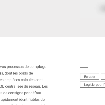
Espagne
Suisse
Ukraine
Royaume-Uni
de vos processus de comptage
es, dont les poids de
Ecraser
es de pièces calculés sont
Logiciel pour l
L centralisée du réseau. Les
es de consigne par défaut
 rapidement identifiables de