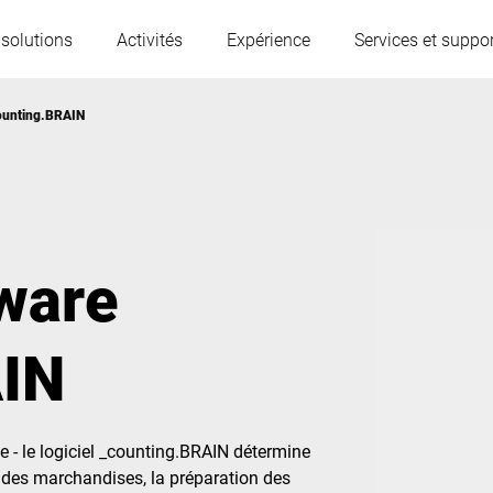
 solutions
Activités
Expérience
Services et suppor
counting.BRAIN
L'Autriche
Belgique
France
Allemagne
tware
Hongrie
Italie
AIN
Pologne
Portugal
- le logiciel _counting.BRAIN détermine
Serbie
Serbia
ie des marchandises, la préparation des