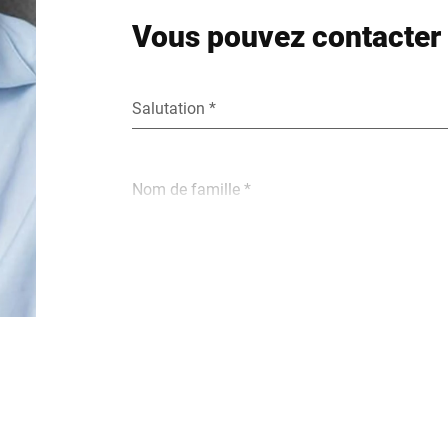
Vous pouvez contacter 
Salutation *
Nom de famille *
E-Mail *
Rue *
Code postal *