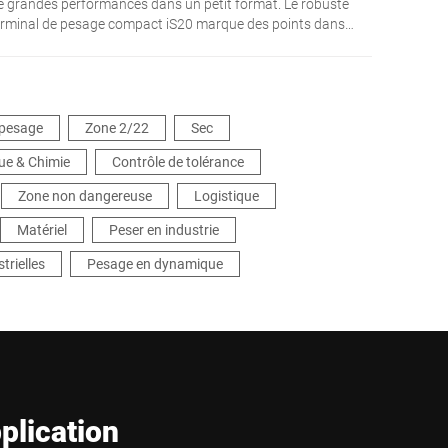
e grandes performances dans un petit format. Le robuste
erminal de pesage compact iS20 marque des points dans
ivers processus commerciaux : contrôle, préparation des
ommandes, emballage, livraison, documentation et
ventaire. Il est facile à utiliser et sa conception est en acier
noxydable.
 pesage
Zone 2/22
Sec
que & Chimie
Contrôle de tolérance
Zone non dangereuse
Logistique
Matériel
Peser en industrie
trielles
Pesage en dynamique
plication