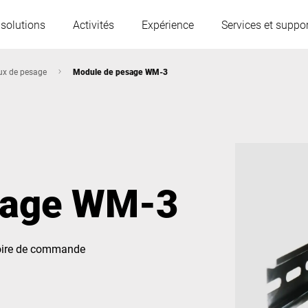
 solutions
Activités
Expérience
Services et suppor
ux de pesage
Module de pesage WM-3
L'Autriche
Belgique
France
Allemagne
sage WM-3
Hongrie
Italie
moire de commande
Pologne
Portugal
Serbie
Serbia