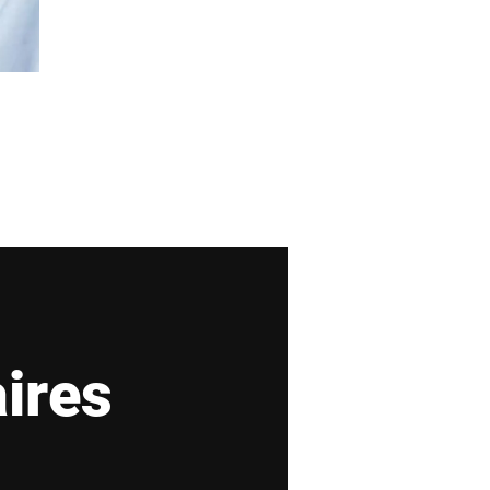
E-Mail *
Rue *
Code postal *
Pays *
aires
Votre demande *