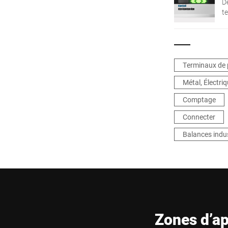
D
t
d
c
in
i
Terminaux de
Métal, Électri
Comptage
Connecter
Balances indus
Zones d’ap