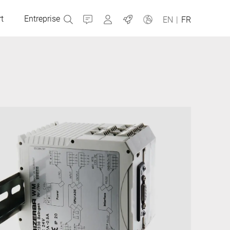
t
Entreprise
Contact
MyBizerba
Emplois
EN
|
FR
République tchèque
Grèce
Pays-Bas
Russie
Slovaquie