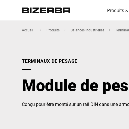
Produits &
Accueil
Produits
Balances industrielles
Termina
L'Europe
TERMINAUX DE PESAGE
Amérique
Module de pe
Asie
Conçu pour être monté sur un rail DIN dans une ar
Australie