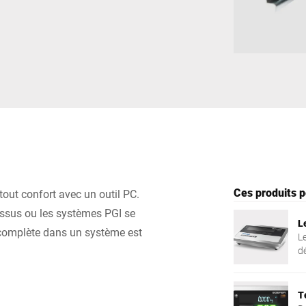
Espagne
Suisse
Ukraine
Royaume-Uni
Ces produits p
ut confort avec un outil PC.
essus ou les systèmes PGI se
L
n complète dans un système est
L
d
v
l'
ut
T