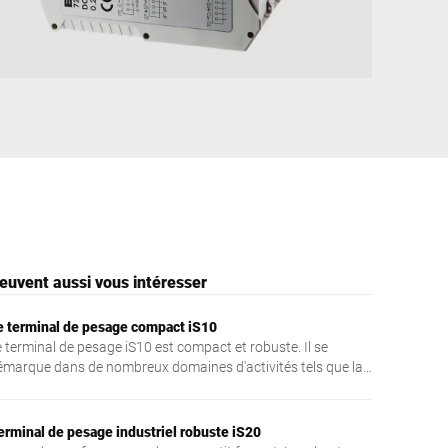
Turquie
euvent aussi vous intéresser
e terminal de pesage compact iS10
e terminal de pesage iS10 est compact et robuste. Il se
émarque dans de nombreux domaines d'activités tels que la
érification, la préparation de commandes, l'emballage,
expédition, l'enregistrement ou l'inventaire. Il est facile à
iliser et fabriqué en acier inoxydable.
erminal de pesage industriel robuste iS20