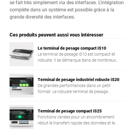
se fait très simplement via des interfaces. L'intégration
complète dans un système est possible grâce à la
grande diversité des interfaces.
Ces produits peuvent aussi vous intéresser
Le terminal de pesage compact iS10
Le terminal de pesage iS10 est compact et
robuste. Il se démarque dans de nombreux
domaines d'activités tels que la vérification, la
préparation de commandes, l'emballage,
l'expédition, l'enregistrement ou l'inventaire. Il
Terminal de pesage industriel robuste iS20
est facile à utiliser et fabriqué en acier
De grandes performances dans un petit
inoxydable.
format. Le robuste terminal de pesage
compact iS20 marque des points dans divers
processus commerciaux : contrôle, préparation
des commandes, emballage, livraison,
Terminal de pesage compact iS25
documentation et inventaire. Il est facile à
Fonctions variées pour un encombrement
utiliser et sa conception est en acier
réduit le transfert rapide des données et le
inoxydable.
maniement efficace assurent des processus