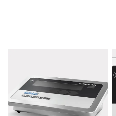
E-Mail *
Téléphone *
Rue *
Code postal *
Ville *