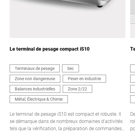
Pays *
Votre demande *
Le terminal de pesage compact iS10
Te
Terminaux de pesage
Sec
Zone non dangereuse
Peser en industrie
Je confirme par la présente que j'accepte l'utilisation de mes
données pour traiter cette demande De plus amples informations
Balances industrielles
Zone 2/22
peuvent être trouvées dans le
Déclaration de protection des
données
*
Métal, Électrique & Chimie
Le terminal de pesage iS10 est compact et robuste. Il
De
Anti-Robot Verification
se démarque dans de nombreux domaines d'activités
ro
Click to start verification
tels que la vérification, la préparation de commandes,
po
Friendly
Captcha ⇗