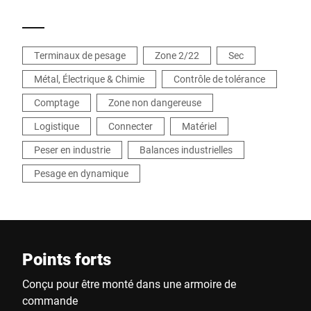
parfaits. En voilà un exemple : le contrôle visuel
de tolérance avec la fonction de signalisation
par DEL - un des nombreux atouts de ce
terminal iS25 facile à intégrer.
Terminaux de pesage
Zone 2/22
Sec
Métal, Électrique & Chimie
Contrôle de tolérance
Comptage
Zone non dangereuse
Logistique
Connecter
Matériel
Peser en industrie
Balances industrielles
Pesage en dynamique
Points forts
Conçu pour être monté dans une armoire de
commande