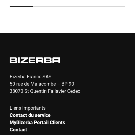
l'emballage, l'expédition, l'enregistrement ou
pr
l'inventaire. Il est facile à utiliser et fabriqué en acier
do
inoxydable.
co
Envoyer
Bizerba France SAS
50 rue de Malacombe – BP 90
38070 St Quentin Fallavier Cedex
Liens importants
Contact du service
MyBizerba Portail Clients
Contact